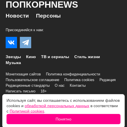
ПОПКОРНNEWS
Новости
Персоны
Присоединяйся к нам:
Звезды
Кино
ТВ и сериалы
Стиль жизни
Музыка
Монетизация сайтов
Политика конфиденциальности
Пользовательское соглашение
Политика cookies
Редакция
Редакционные стандарты
О нас
Контакты
Написать письмо
18+
Используя сайт, вы соглашаетесь с использованием файлов
© 2007–2026 Все права и материалы принадлежат
cookies и
обработкой персональных данных
в соответствии
«ПОПКОРНNEWS»
с
Политикой cookies
.
При копировании информации необходимо соблюдать
Условия
Понятно
использования
.