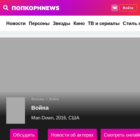
Войти
Новости
Персоны
Звезды
Кино
ТВ и сериалы
Стиль 
Фильмы
/
Война
Война
Man Down, 2016, США
Обсудить
Новости об актерах
Смотреть онлай