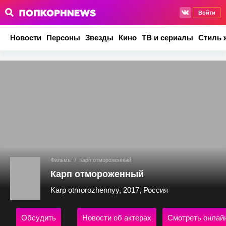
Войти
Новости
Персоны
Звезды
Кино
ТВ и сериалы
Стиль 
Фильмы
/
Карп отмороженный
Карп отмороженный
Karp otmorozhennyy, 2017, Россия
Обсудить
Новости об актерах
Смотреть онлай