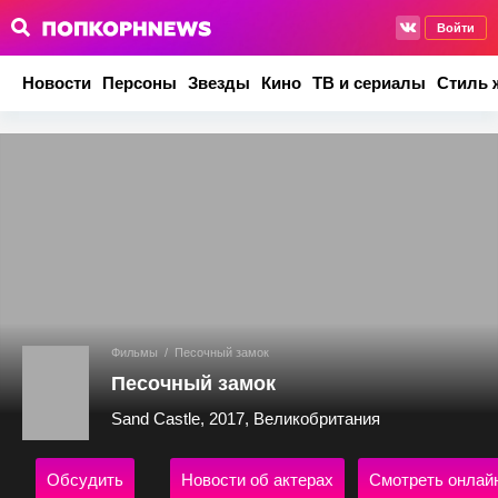
Войти
Новости
Персоны
Звезды
Кино
ТВ и сериалы
Стиль 
Фильмы
/
Песочный замок
Песочный замок
Sand Castle, 2017, Великобритания
Обсудить
Новости об актерах
Смотреть онлай