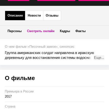
Описание
Новости
Отзывы
Персоны
Смотреть онлайн
Кадры
Факты
О чем фильм «Песочный замок», синопсис
Группа американских солдат направлена в иракскую
деревеньку для восстановления системы водоснабжения.
Еще...
Далеко не все местные приветствуют американцев как
спасителей, часть жителей резко против их присутствия, и
американцам предстоит убедить недовольных, что они им
О фильме
не враги, и попутно выбраться из деревни живыми.
Премьера в Росcии
2017
Страна