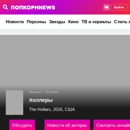
Войти
Новости
Персоны
Звезды
Кино
ТВ и сериалы
Стиль 
Фильмы
/
Холлеры
Холлеры
The Hollars, 2016, США
Обсудить
Новости об актерах
Смотреть онлай