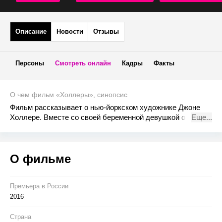
Описание
Новости
Отзывы
Персоны
Смотреть онлайн
Кадры
Факты
О чем фильм «Холлеры», синопсис
Фильм рассказывает о нью-йоркском художнике Джоне
Холлере. Вместе со своей беременной девушкой он
Еще...
возвращается в родной город в американской глубинке
накануне серьёзной операции у матери. Там он вновь
сталкивается с сумасшедшей жизнью своего семейства,
О фильме
из-за чего он некогда покинул этот город, а также с
бывшими одноклассниками и бывшей подружкой.
Премьера в Росcии
2016
Страна