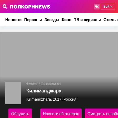
Войти
Новости
Персоны
Звезды
Кино
ТВ и сериалы
Стиль 
Фильмы
/
Килиманджара
Килиманджара
Kilimandzhara, 2017, Россия
Обсудить
Новости об актерах
Смотреть онлай