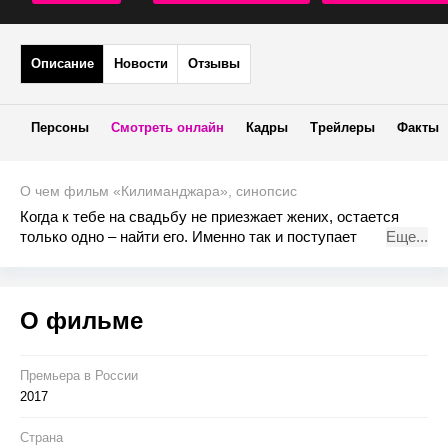
Описание
Новости
Отзывы
Персоны
Смотреть онлайн
Кадры
Трейлеры
Факты
О чем фильм «Килиманджара», синопсис
Когда к тебе на свадьбу не приезжает жених, остается
только одно – найти его. Именно так и поступает
Еще...
красавица Маруся, отправившись на поиски своего
возлюбленного в его родной Азербайджан. И хорошо, что
рядом есть дружная команда друзей, или не очень
О фильме
дружная и не совсем друзей. На такие приключения в
Баку не рассчитывал никто из компании Маруси, как и
сами жители.
Премьера в Росcии
2017
Страна