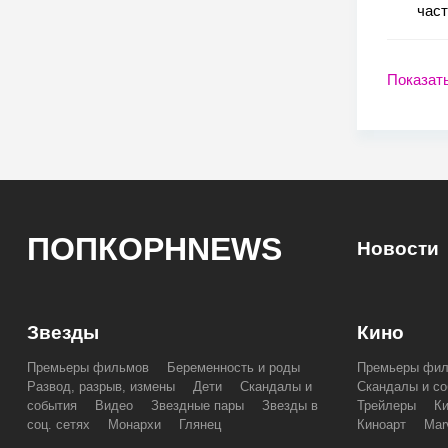
част
Показат
ПОПКОРНNEWS
Новости
Звезды
Кино
Премьеры фильмов
Беременность и роды
Премьеры фи
Развод, разрыв, измены
Дети
Скандалы и
Скандалы и со
события
Видео
Звездные пары
Звезды в
Трейлеры
К
соц. сетях
Монархи
Глянец
Киноарт
Mar