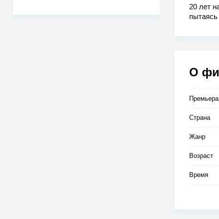
20 лет н
пытаясь 
исчезно
вооружа
О ф
Премьера
Страна
Жанр
Возраст
Время