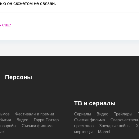
ью он сюжетом не связан.
ь еще
Персоны
ТВ и сериалы
льмов
Фестивали и премии
Сериалы
Видео
Трейлеры
бытия
Видео
Гарри Поттер
Съемки фильма
Сверхъествен
инопробы
Съемки фильма
престолов
Звездные войны
Х
vel
мертвецы
Marvel