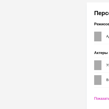
Пер
Режисс
А
Актеры
У
В
Показат