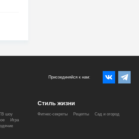
Присоединяйся к нам:
Стиль жизни
ТВ шоу
Фитнес-секреты
Рецепты
Сад и огород
ное
Игра
одячие