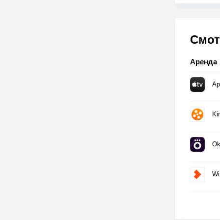
Смот
Аренда
Ap
Ki
Ok
Wi