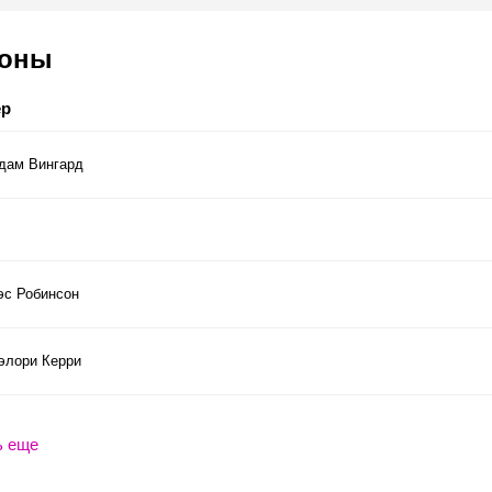
соны
ер
дам Вингард
эс Робинсон
элори Керри
ь еще