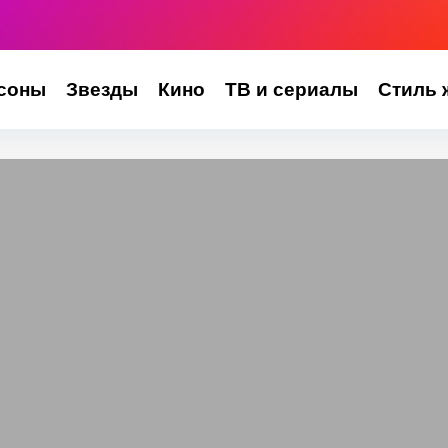
соны
Звезды
Кино
ТВ и сериалы
Стиль 