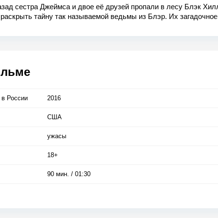
азад сестра Джеймса и двое её друзей пропали в лесу Блэк Хил
раскрыть тайну так называемой ведьмы из Блэр. Их загадочное
вение обросло множеством теорий и легенд. Джеймс с друзьями
ются видеокамерами и отправляются в тот самый лес.
ильме
 в Росcии
2016
США
ужасы
18+
90 мин. / 01:30