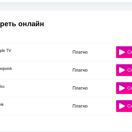
реть онлайн
ple TV
Платно
С
nopoisk
Платно
С
ko
Платно
С
nk
Платно
С