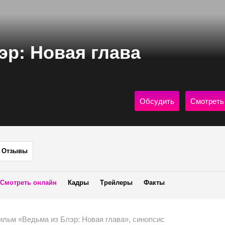
эр: Новая глава
Обсудить
Смотреть
Отзывы
Смотреть онлайн
Кадры
Трейлеры
Факты
ильм «Ведьма из Блэр: Новая глава», синопсис