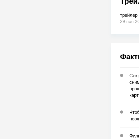
Трей
трейлер
29 ноя 2
Факт
Секр
сним
прох
карт
Чтоб
неож
Филь