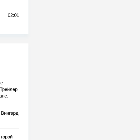
02:01
у
де
 Трейлер
ане.
 Вингард
второй