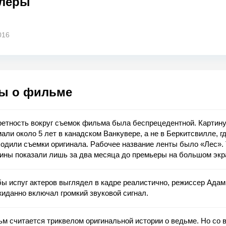
леры
016
ы о фильме
етность вокруг съемок фильма была беспрецедентной. Картин
али около 5 лет в канадском Ванкувере, а не в Беркитсвилле, г
одили съемки оригинала. Рабочее название ленты было «Лес».
ины показали лишь за два месяца до премьеры на большом экр
ы испуг актеров выглядел в кадре реалистично, режиссер Адам
иданно включал громкий звуковой сигнал.
м считается триквелом оригинальной истории о ведьме. Но со 