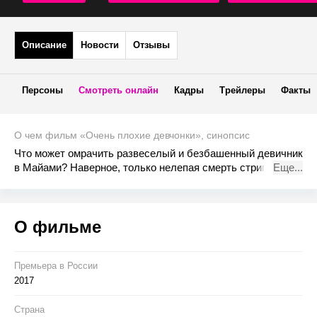
Описание
Новости
Отзывы
Персоны
Смотреть онлайн
Кадры
Трейлеры
Факты
О чем фильм «Очень плохие девчонки», синопсис
Что может омрачить развеселый и безбашенный девичник
в Майами? Наверное, только нелепая смерть стриптизера.
Еще...
Теперь подружкам предстоит выпутаться из дурацкой
истории и как-то замести следы, пока они не попали в
руки к копам.
О фильме
Премьера в Росcии
2017
Страна