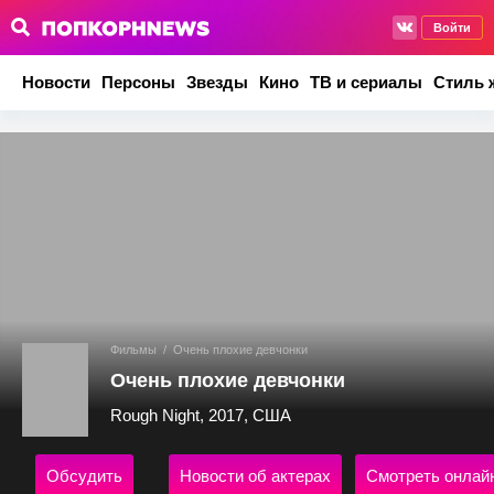
Войти
Новости
Персоны
Звезды
Кино
ТВ и сериалы
Стиль 
Фильмы
/
Очень плохие девчонки
Очень плохие девчонки
Rough Night, 2017, США
Обсудить
Новости об актерах
Смотреть онлай