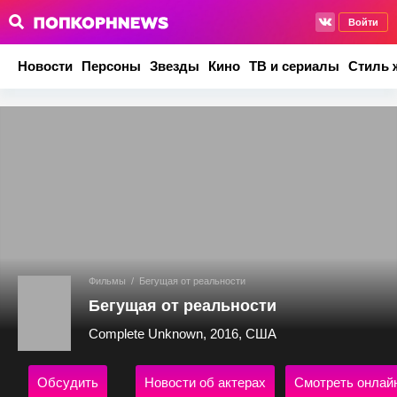
Войти
Новости
Персоны
Звезды
Кино
ТВ и сериалы
Стиль 
Фильмы
/
Бегущая от реальности
Бегущая от реальности
Complete Unknown, 2016, США
Обсудить
Новости об актерах
Смотреть онлай