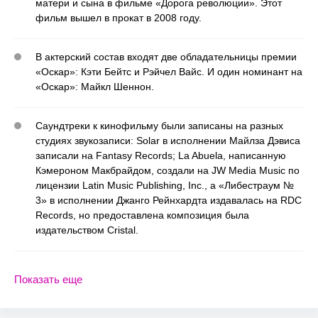
матери и сына в фильме «Дорога революции». Этот
фильм вышел в прокат в 2008 году.
В актерский состав входят две обладательницы премии
«Оскар»: Кэти Бейтс и Рэйчел Вайс. И один номинант на
«Оскар»: Майкл Шеннон.
Саундтреки к кинофильму были записаны на разных
студиях звукозаписи: Solar в исполнении Майлза Дэвиса
записали на Fantasy Records; La Abuela, написанную
Кэмероном Макбрайдом, создали на JW Media Music по
лицензии Latin Music Publishing, Inc., а «Либестраум №
3» в исполнении Джанго Рейнхардта издавалась на RDC
Records, но предоставлена композиция была
издательством Cristal.
Показать еще