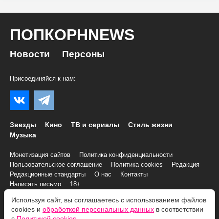
ПОПКОРНNEWS
Новости
Персоны
Присоединяйся к нам:
Звезды
Кино
ТВ и сериалы
Стиль жизни
Музыка
Монетизация сайтов
Политика конфиденциальности
Пользовательское соглашение
Политика cookies
Редакция
Редакционные стандарты
О нас
Контакты
Написать письмо
18+
Используя сайт, вы соглашаетесь с использованием файлов
© 2007–2026 Все права и материалы принадлежат
cookies и
обработкой персональных данных
в соответствии
«ПОПКОРНNEWS»
с
Политикой cookies
.