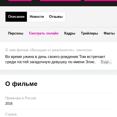
Описание
Новости
Отзывы
Персоны
Смотреть онлайн
Кадры
Трейлеры
Факты
О чем фильм «Бегущая от реальности», синопсис
Во время ужина в день своего рождения Том встречает
среди гостей загадочную девушку по имени Элис. Том
Еще...
убежден, что они были знакомы и более чем близки, но
таинственная гостья не признается и представляется
совершенно другим человеком. Когда Элис сбегает, Том
О фильме
следует за ней, ныряя в неизвестность. Вместе они
становятся абсолютно свободными, анонимными,
теряются в толпе мегаполиса. Эта полная приключений
ночь — их шанс изменить жизнь…
Премьера в Росcии
2016
Страна