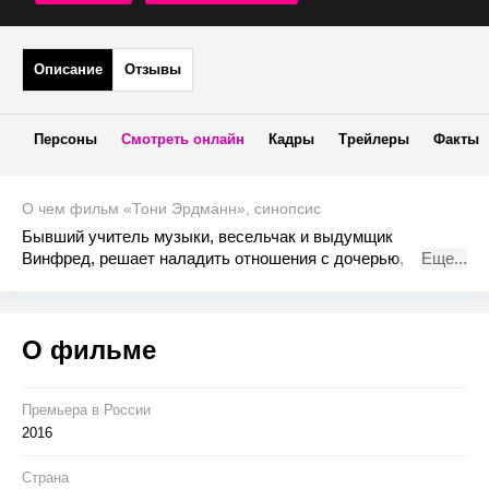
Описание
Отзывы
Персоны
Смотреть онлайн
Кадры
Трейлеры
Факты
О чем фильм «Тони Эрдманн», синопсис
Бывший учитель музыки, весельчак и выдумщик
Винфред, решает наладить отношения с дочерью,
Еще...
успешным бизнес-консультантом одной из престижных
корпораций. Чтобы завладеть ее вниманием, он выдает
себя за эксцентричного бизнесмена Тони Эрдманна.
О фильме
Своими уморительными и шокирующими выходками он
надеется изменить ее представление о жизни и завоевать
место в ее сердце.
Премьера в Росcии
2016
Страна