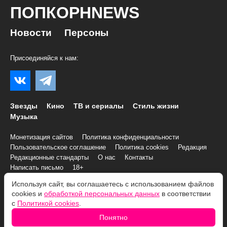
ПОПКОРНNEWS
Новости
Персоны
Присоединяйся к нам:
Звезды
Кино
ТВ и сериалы
Стиль жизни
Музыка
Монетизация сайтов
Политика конфиденциальности
Пользовательское соглашение
Политика cookies
Редакция
Редакционные стандарты
О нас
Контакты
Написать письмо
18+
Используя сайт, вы соглашаетесь с использованием файлов
© 2007–2026 Все права и материалы принадлежат
cookies и
обработкой персональных данных
в соответствии
«ПОПКОРНNEWS»
с
Политикой cookies
.
При копировании информации необходимо соблюдать
Условия
Понятно
использования
.