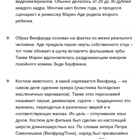
видеоматериалов. Обычно делалось от 20 до 30 дублей
каждого кадра. Монтаж шел более года, в процессе
сценарист и режиссер Марен Аде родила второго
ребенка.
Образ Винфрида основан на фактах из жизни реального
человека. Аде придала герою черты собственного отца –
тот тоже обожает в шутку вставлять фальшивые зубы.
Также Марен вдохновлялась раздражающим юмором
покойного комика Энди Кауфмана.
Костюм животного, в какой наряжается Винфрид, – на
самом деле одеяние кукера (участника болгарских
масленичных карнавалов). Также этих персонажей
называют чауши, джамалари, сурати – традиционно это
мужчины, переодетые в различных зверей и в
соответствующих масках. Их цель – отпугивание злых
духов. Костюм для фильма был сделан из настоящей
шерсти длинношерстных коз. По словам актера Петра
Симонишека (Вилфрид/Тони), наряд был чрезвычайно