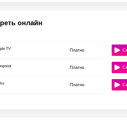
реть онлайн
ple TV
Платно
С
nopoisk
Платно
С
ko
Платно
С