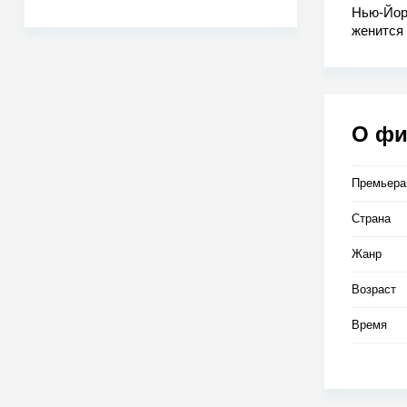
Нью-Йор
женится 
превраща
вступае
детекти
О ф
Премьера
Страна
Жанр
Возраст
Время