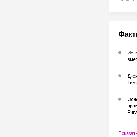
Факт
Испо
вмес
Джес
Тим
Осно
прои
Рипл
Показат