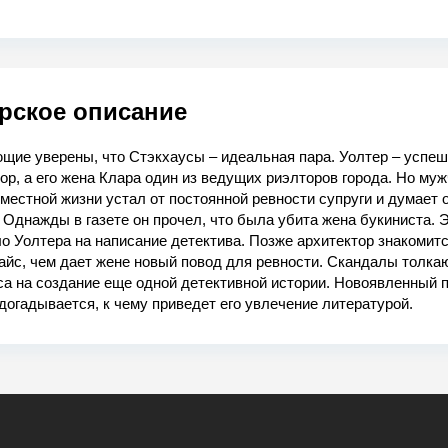
рское описание
щие уверены, что Стэкхаусы – идеальная пара. Уолтер – успе
ор, а его жена Клара один из ведущих риэлторов города. Но муж
местной жизни устал от постоянной ревности супруги и думает 
 Однажды в газете он прочел, что была убита жена букиниста. 
о Уолтера на написание детектива. Позже архитектор знакомитс
айс, чем дает жене новый повод для ревности. Скандалы толка
са на создание еще одной детективной истории. Новоявленный 
догадывается, к чему приведет его увлечение литературой.