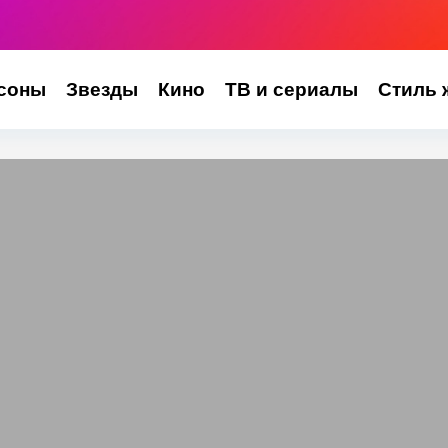
соны
Звезды
Кино
ТВ и сериалы
Стиль 