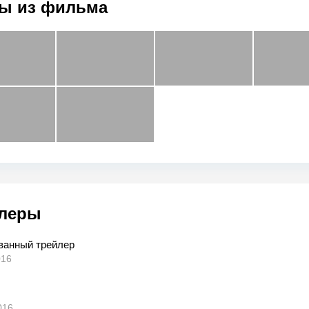
ы из фильма
леры
ванный трейлер
016
016