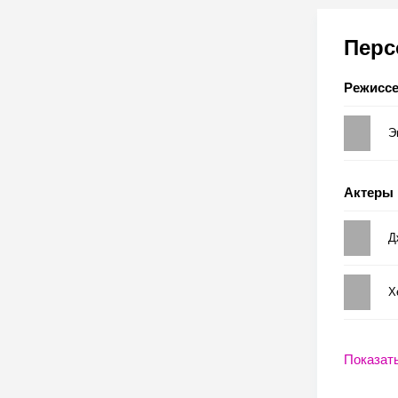
Пер
Режисс
Э
Актеры
Д
Х
Показат