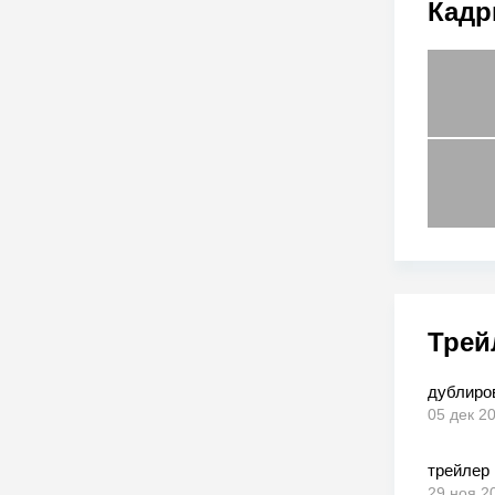
Кадр
Трей
дублиро
05 дек 2
трейлер
29 ноя 2