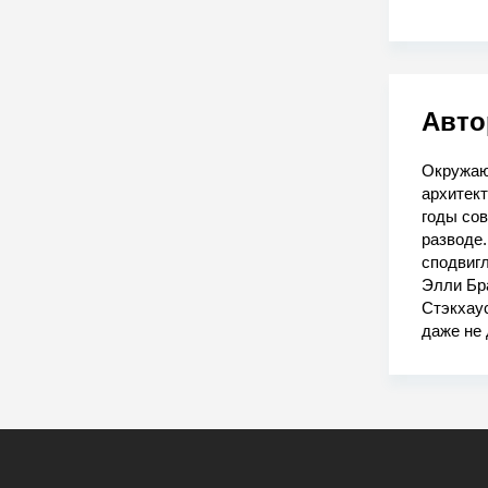
Авто
Окружаю
архитект
годы сов
разводе.
сподвигл
Элли Бр
Стэкхау
даже не 