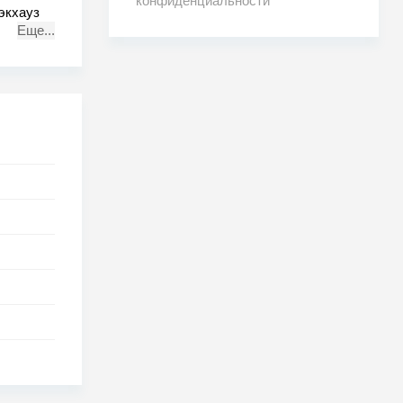
конфиденциальности
экхауз
Еще...
и
ым