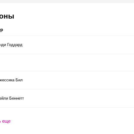
соны
ер
нди Годдард
жессика Бил
ейли Беннетт
ь еще