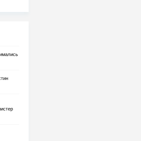
нимались
стин
мистер