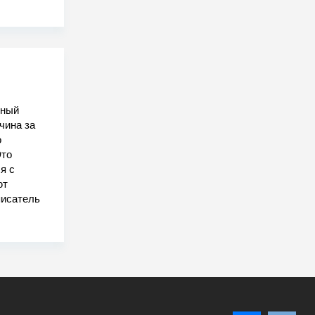
шный
чина за
о
Это
я с
ют
писатель