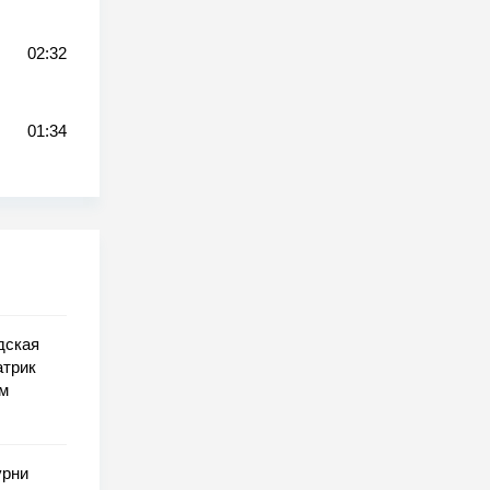
02:32
01:34
дская
атрик
ем
урни