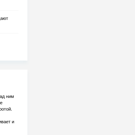
дают
над ним
се
ротой.
ивает и