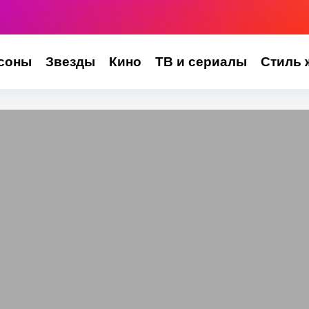
соны
Звезды
Кино
ТВ и сериалы
Стиль 