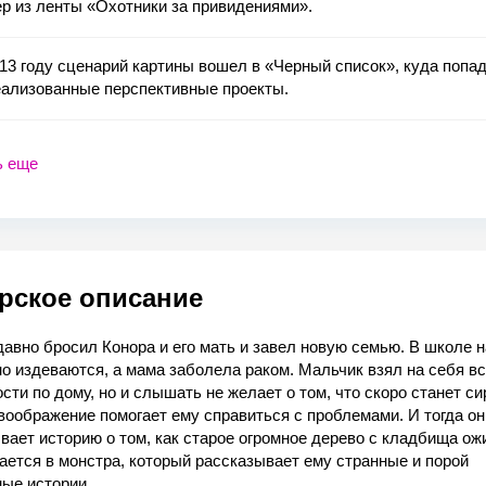
р из ленты «Охотники за привидениями».
13 году сценарий картины вошел в «Черный список», куда попа
еализованные перспективные проекты.
ь еще
рское описание
авно бросил Конора и его мать и завел новую семью. В школе 
о издеваются, а мама заболела раком. Мальчик взял на себя в
сти по дому, но и слышать не желает о том, что скоро станет си
воображение помогает ему справиться с проблемами. И тогда он
ает историю о том, как старое огромное дерево с кладбища ож
ется в монстра, который рассказывает ему странные и порой
ные истории.