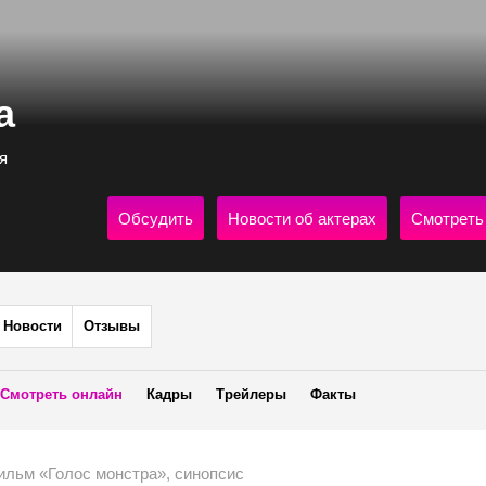
а
я
Обсудить
Новости об актерах
Смотреть
Новости
Отзывы
Смотреть онлайн
Кадры
Трейлеры
Факты
ильм «Голос монстра», синопсис