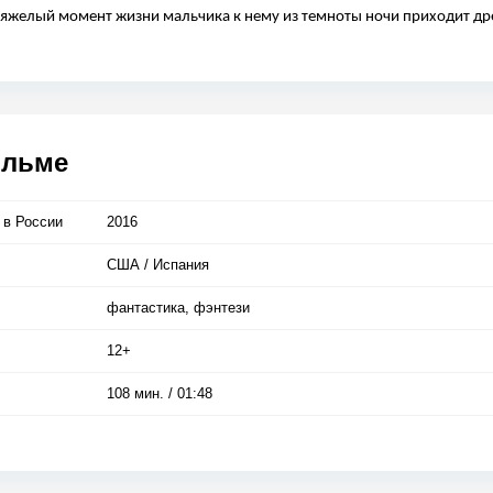
тяжелый момент жизни мальчика к нему из темноты ночи приходит д
ильме
 в Росcии
2016
США / Испания
фантастика, фэнтези
12+
108 мин. / 01:48