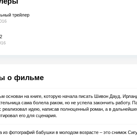
леры
ьный трейлер
016
2
016
ы о фильме
м основан на книге, которую начала писать Шивон Дауд. Ирлан
тельница сама болела раком, но не успела закончить работу. П
 реализовал идею, написав полноценный роман, а в дальнейш
тировал его для сценария.
 из фотографий бабушки в молодом возрасте – это снимок Сиг