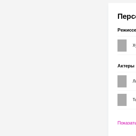
Пер
Режисс
Х
Актеры
Л
Т
Показат