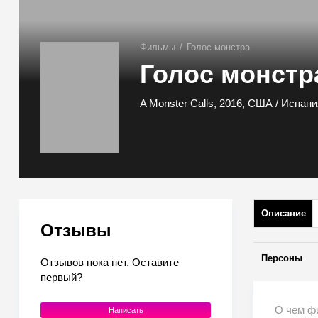
Фильмы
/
Голос монстра
Голос монстр
A Monster Calls, 2016, США / Испани
Описание
Отзывы
Персоны
Отзывов пока нет. Оставите
первый?
О чем ф
Написать