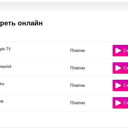
реть онлайн
ple TV
Платно
С
nopoisk
Платно
С
ko
Платно
С
nk
Платно
С