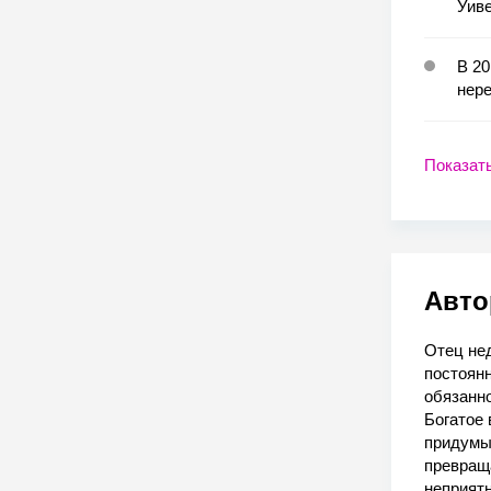
Уиве
В 20
нер
Показат
Авто
Отец нед
постоянн
обязанно
Богатое 
придумыв
превраща
неприят