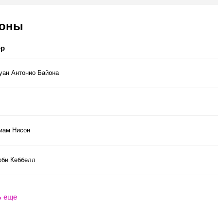
соны
ер
уан Антонио Байона
иам Нисон
оби Кеббелл
ь еще