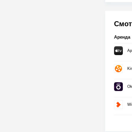
Смот
Аренда
Ap
Ki
Ok
Wi