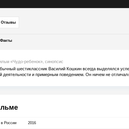
Отзывы
Факты
ильм «Чудо-ребенок», синопсис
бычный шестиклассник Василий Кошкин всегда выделялся усп
й деятельности и примерным поведением. Он ничем не отличал
ноклассников: вечерами сидел за компьютерными играми, избег
ов с учениками постарше и тайно симпатизировал соседке по п
тно сколько бы продолжалась эта размеренная будничная жизнь
ды утром наш герой не обнаружил в своей комнате такого же о
ку… но только из параллельного измерения!
ильме
 в Росcии
2016