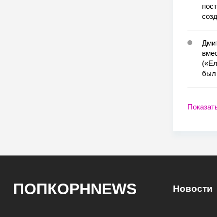
пост
соз
Дмит
вме
(«Ел
был 
Показат
ПОПКОРНNEWS
Новости