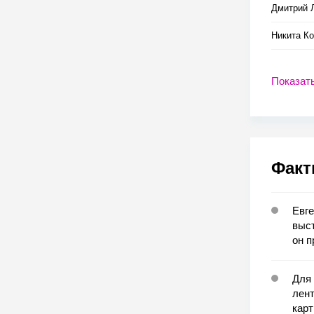
Дмитрий 
Никита К
Показат
Факт
Евге
выст
он п
Для 
лент
карт