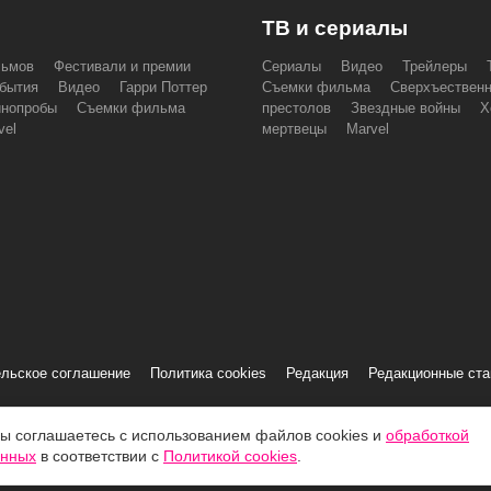
ТВ и сериалы
льмов
Фестивали и премии
Сериалы
Видео
Трейлеры
бытия
Видео
Гарри Поттер
Съемки фильма
Сверхъествен
инопробы
Съемки фильма
престолов
Звездные войны
Х
vel
мертвецы
Marvel
льское соглашение
Политика cookies
Редакция
Редакционные ст
вы соглашаетесь с использованием файлов cookies и
обработкой
S»
анных
в соответствии с
Политикой cookies
.
льзования
.