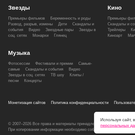
Звезды
Кино
Премьеры фильмов
Беременность и роды
Премьеры фи
Развод, разрыв, измены
Дети
Скандалы и
Скандалы и со
события
Видео
Звездные пары
Звезды в
Трейлеры
К
соц. сетях
Монархи
Глянец
Киноарт
Mar
Музыка
Фотосессии
Фестивали и премии
Самые-
самые
Скандалы и события
Видео
Звезды в соц. сетях
ТВ шоу
Клипы /
песни
Концерты
Монетизация сайтов
Политика конфиденциальности
Пользовате
Используя сайт, 
© 2007–2026 Все права и материалы принадлежат «ПОПКОРНNEW
персональных д
При копировании информации необходимо соблюдать
Условия испо