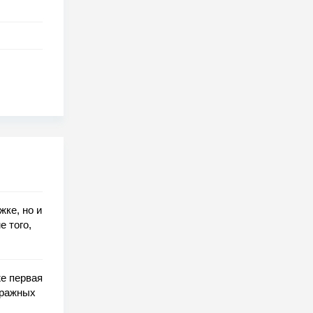
жке, но и
е того,
же первая
тражных