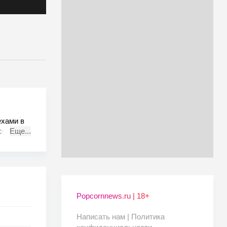
ехами в
ся от
Еще...
ал
арте.
, если
бычного
Popcornnews.ru | 18+
Написать нам |
Политика