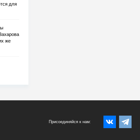
тся для
ры
Захарова
их же
Присоединяйся к нам: