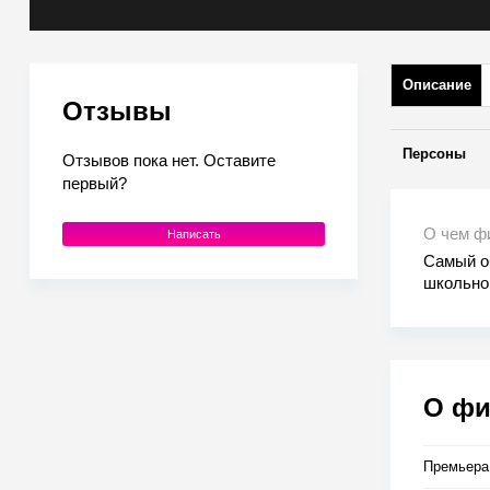
Описание
Отзывы
Персоны
Отзывов пока нет. Оставите
первый?
О чем ф
Написать
Самый о
школьно
своих од
конфликт
Неизвес
бы однаж
мальчиш
О ф
Премьера