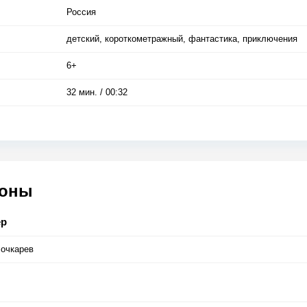
Россия
детский, короткометражный, фантастика, приключения
6+
32 мин. / 00:32
соны
ер
Бочкарев