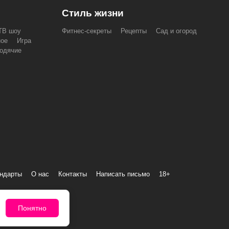
Стиль жизни
ТВ шоу
Фитнес-секреты
Рецепты
Сад и огород
ное
Игра
одячие
андарты
О нас
Контакты
Написать письмо
18+
Понятно