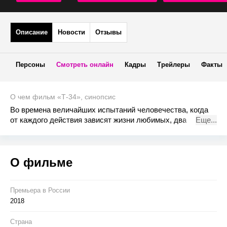
Описание
Новости
Отзывы
Персоны
Смотреть онлайн
Кадры
Трейлеры
Факты
О чем фильм «Т-34», синопсис
Во времена величайших испытаний человечества, когда
от каждого действия зависят жизни любимых, два
Еще...
заклятых врага начнут свое противостояние. Оказавшись
в плену, вчерашний курсант Ивушкин планирует дерзкий
побег. Он собирает свой экипаж и бросает вызов
О фильме
немецким танковым ассам во главе с Ягером. Ради своей
любви и Родины он готов идти до конца.
Премьера в Росcии
2018
Страна