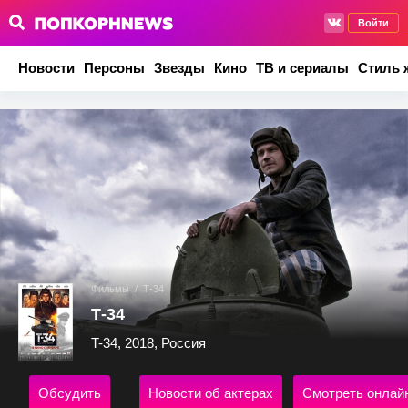
Войти
Новости
Персоны
Звезды
Кино
ТВ и сериалы
Стиль 
Фильмы
/
Т-34
Т-34
T-34, 2018, Россия
Обсудить
Новости об актерах
Смотреть онлай