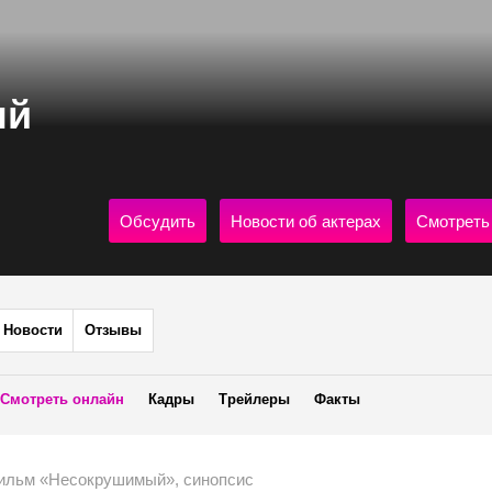
ый
Обсудить
Новости об актерах
Смотреть
Новости
Отзывы
Смотреть онлайн
Кадры
Трейлеры
Факты
ильм «Несокрушимый», синопсис