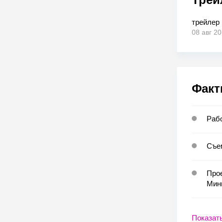
трейлер
08 авг 2
Факт
Рабо
Съе
Про
Мин
Показат