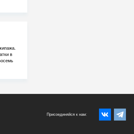
кипажа.
атки в
восемь
Присоединяйся к нам: