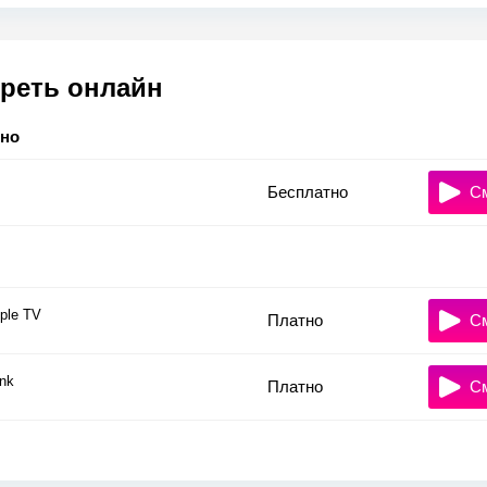
реть онлайн
тно
Бесплатно
С
ple TV
Платно
С
nk
Платно
С