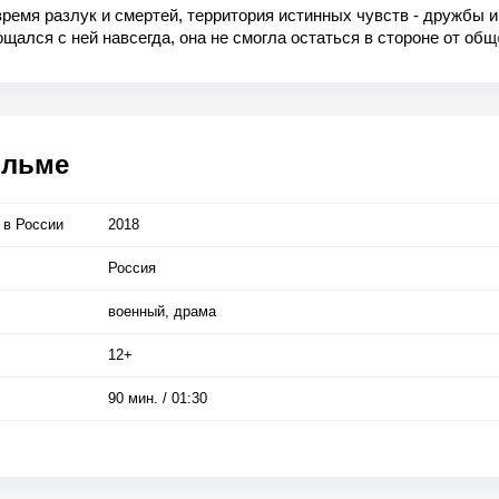
время разлук и смертей, территория истинных чувств - дружбы 
щался с ней навсегда, она не смогла остаться в стороне от общ
Фильм основан на реальных событиях и повествует о героичес
солдата, командира танка и его экипажа, который в неравном бо
 невероятную победу над многократно превосходящими силами в
любви, прошедшей через огонь и воду.
ильме
 в Росcии
2018
Россия
военный, драма
12+
90 мин. / 01:30