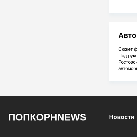
Авто
Сюжет фи
Под рук
Ростовск
автомоб
ПОПКОРНNEWS
Новости