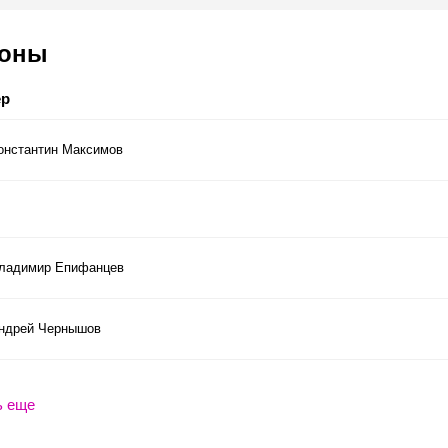
соны
ер
онстантин Максимов
ладимир Епифанцев
ндрей Чернышов
ь еще