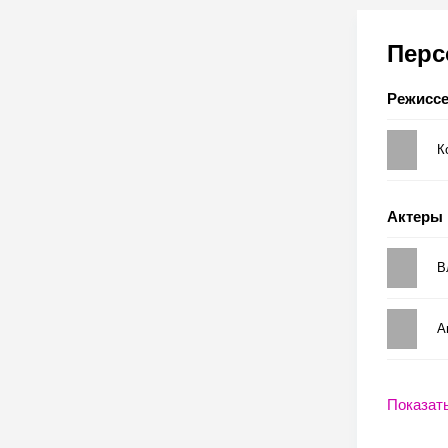
Пер
Режисс
К
Актеры
В
А
Показат