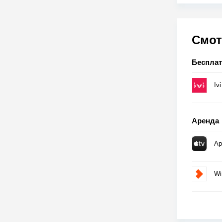
Смот
Беспла
Ivi
Аренда
Ap
Wi