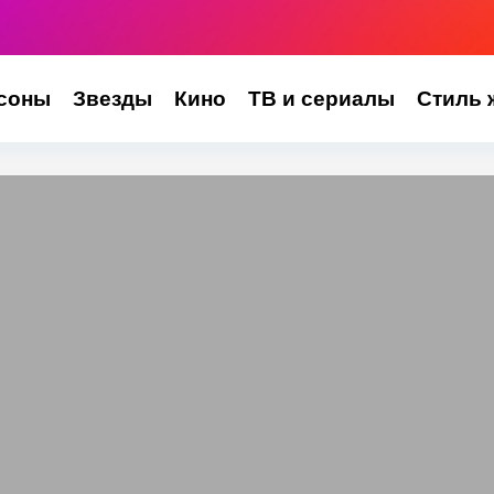
соны
Звезды
Кино
ТВ и сериалы
Стиль 