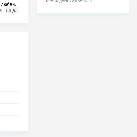
конфиденциальности
и любви.
ей
Еще...
ком
ю
рага, о