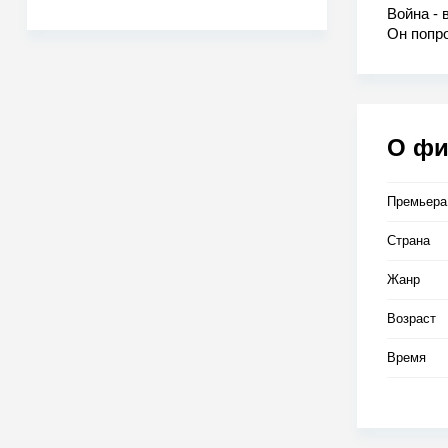
Война - 
Он попро
борьбы. 
подвиге 
одержал
большой 
О ф
Премьера
Страна
Жанр
Возраст
Время