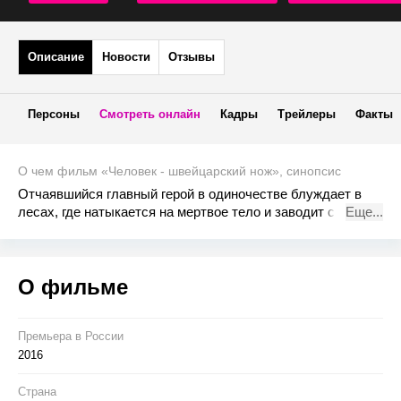
Описание
Новости
Отзывы
Персоны
Смотреть онлайн
Кадры
Трейлеры
Факты
О чем фильм «Человек - швейцарский нож», синопсис
Отчаявшийся главный герой в одиночестве блуждает в
лесах, где натыкается на мертвое тело и заводит с ним
Еще...
дружбу. Вдвоем они отправляются в сюрреалистическое
путешествие домой.
О фильме
Премьера в Росcии
2016
Страна