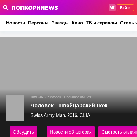
Войти
Новости
Персоны
Звезды
Кино
ТВ и сериалы
Стиль 
Фильмы
/
Человек - швейцарский нож
Человек - швейцарский нож
Swiss Army Man, 2016, США
Обсудить
Новости об актерах
Смотреть онлай