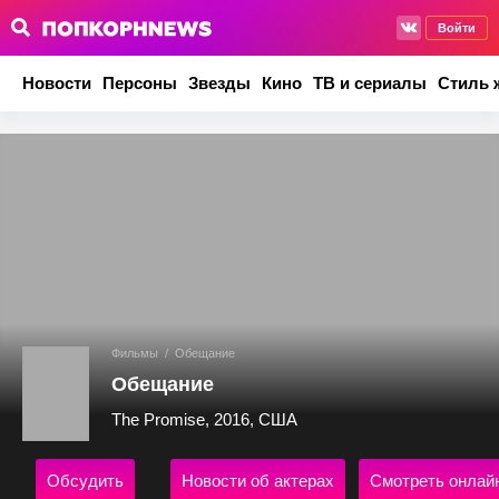
Войти
Новости
Персоны
Звезды
Кино
ТВ и сериалы
Стиль 
Фильмы
/
Обещание
Обещание
The Promise, 2016, США
Обсудить
Новости об актерах
Смотреть онлай