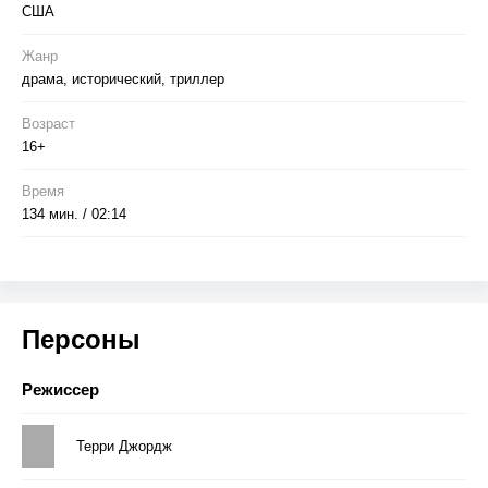
жестоко преследовать национальные меньшинства.
США
Обещания даются и нарушаются… Но одно нельзя не
сдержать – обещание выжить и поведать миру правдивую
Жанр
историю.
драма, исторический, триллер
Возраст
16+
Время
134 мин. / 02:14
Персоны
Режиссер
Терри Джордж