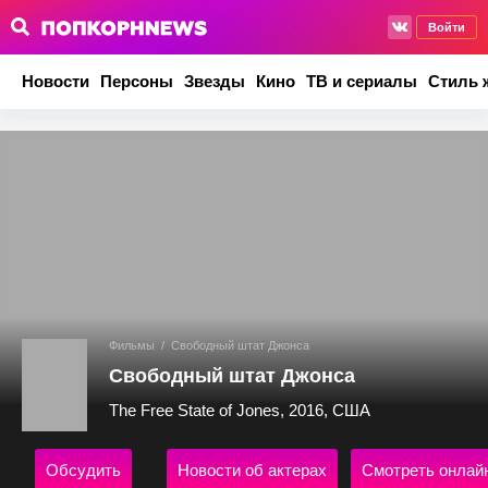
Войти
Новости
Персоны
Звезды
Кино
ТВ и сериалы
Стиль 
Фильмы
/
Свободный штат Джонса
Свободный штат Джонса
The Free State of Jones, 2016, США
Обсудить
Новости об актерах
Смотреть онлай