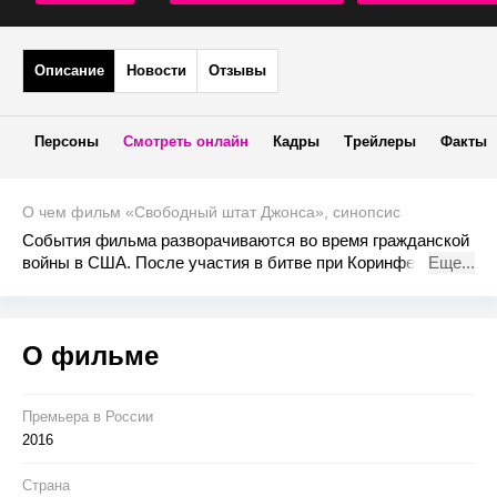
Описание
Новости
Отзывы
Персоны
Смотреть онлайн
Кадры
Трейлеры
Факты
О чем фильм «Свободный штат Джонса», синопсис
События фильма разворачиваются во время гражданской
войны в США. После участия в битве при Коринфе
Еще...
Ньютон Найт — бедный фермер из Миссисипи
возглавляет группу дезертиров из армии Конфедерации,
выступающих за отмену рабства. Вместе они
О фильме
обустраиваются в округе Джонс, и начинают борьбу
против сил Конфедерации.
Премьера в Росcии
2016
Страна