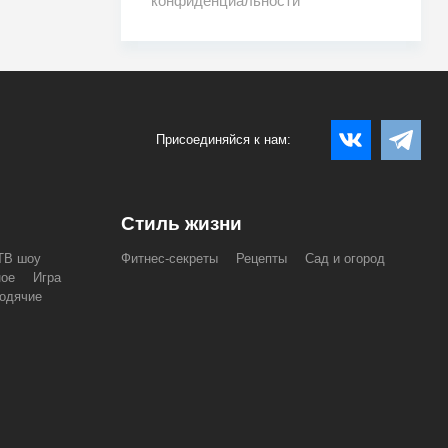
конфиденциальности
Присоединяйся к нам:
Стиль жизни
ТВ шоу
Фитнес-секреты
Рецепты
Сад и огород
ное
Игра
одячие