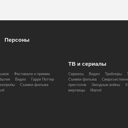
Персоны
ТВ и сериалы
льмов
Фестивали и премии
Сериалы
Видео
Трейлеры
бытия
Видео
Гарри Поттер
Съемки фильма
Сверхъествен
инопробы
Съемки фильма
престолов
Звездные войны
Х
vel
мертвецы
Marvel