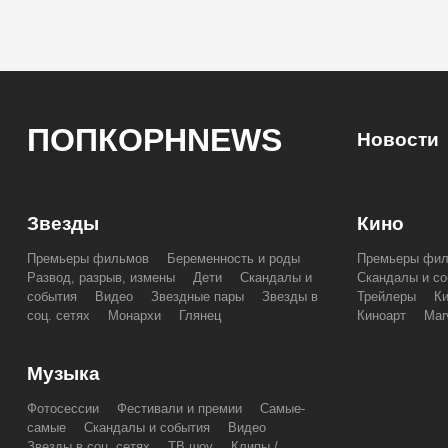
ПОПКОРНNEWS
Новости
Звезды
Кино
Премьеры фильмов
Беременность и роды
Премьеры фи
Развод, разрыв, измены
Дети
Скандалы и
Скандалы и со
события
Видео
Звездные пары
Звезды в
Трейлеры
К
соц. сетях
Монархи
Глянец
Киноарт
Mar
Музыка
Фотосессии
Фестивали и премии
Самые-
самые
Скандалы и события
Видео
Звезды в соц. сетях
ТВ шоу
Клипы /