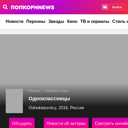
Войти
Новости
Персоны
Звезды
Кино
ТВ и сериалы
Стиль 
Фильмы
/
Одноклассницы
Одноклассницы
Odnoklassnicy, 2016, Россия
Обсудить
Новости об актерах
Смотреть онлай