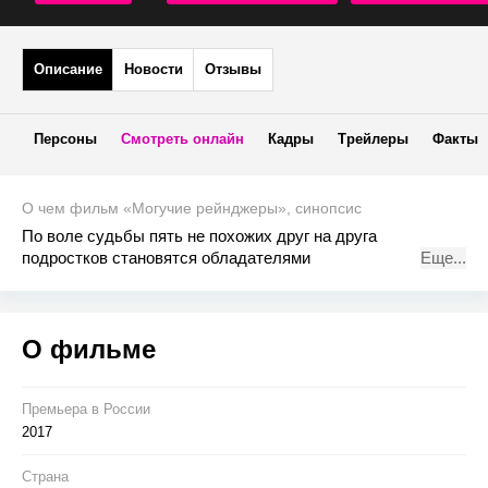
Описание
Новости
Отзывы
Персоны
Смотреть онлайн
Кадры
Трейлеры
Факты
О чем фильм «Могучие рейнджеры», синопсис
По воле судьбы пять не похожих друг на друга
подростков становятся обладателями
Еще...
высокотехнологичных боевых костюмов и
суперспособностей. Вскоре им предстоит узнать, что над
миром нависла угроза инопланетного вторжения и только
О фильме
в их силах защитить человечество.
Премьера в Росcии
2017
Страна