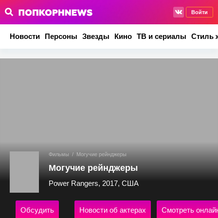
Войти
Новости
Персоны
Звезды
Кино
ТВ и сериалы
Стиль 
Фильмы
/
Могучие рейнджеры
Могучие рейнджеры
Power Rangers, 2017, США
Обсудить
Новости об актерах
Смотреть онлай