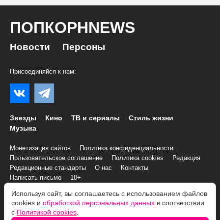
ПОПКОРНNEWS
Новости
Персоны
Присоединяйся к нам:
Звезды
Кино
ТВ и сериалы
Стиль жизни
Музыка
Монетизация сайтов
Политика конфиденциальности
Пользовательское соглашение
Политика cookies
Редакция
Редакционные стандарты
О нас
Контакты
Написать письмо
18+
Используя сайт, вы соглашаетесь с использованием файлов
© 2007–2026 Все права и материалы принадлежат
cookies и
обработкой персональных данных
в соответствии
«ПОПКОРНNEWS»
с
Политикой cookies
.