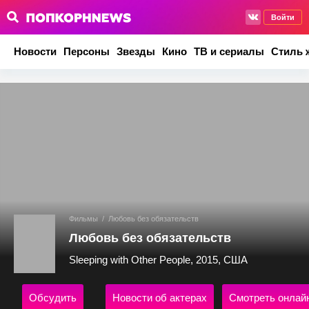
Войти
Новости
Персоны
Звезды
Кино
ТВ и сериалы
Стиль 
Фильмы
/
Любовь без обязательств
Любовь без обязательств
Sleeping with Other People, 2015, США
Обсудить
Новости об актерах
Смотреть онлай