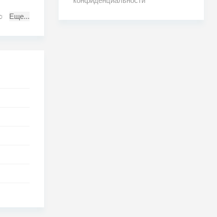
конфиденциальности
т, она
Еще...
елефона.
и, ни