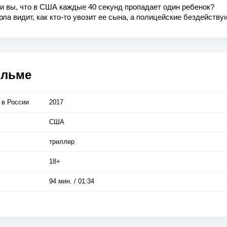
и вы, что в США каждые 40 секунд пропадает один ребенок?
рла видит, как кто-то увозит ее сына, а полицейские бездействую
я в погоню за похитителями. Без раздумий, без страха, без... т
онке со временем для спасения собственного ребенка ни скорост
 имеют значения.
ильме
 в Росcии
2017
США
триллер
18+
94 мин. / 01:34