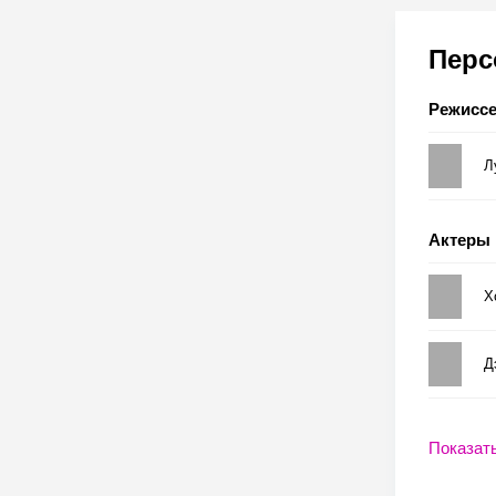
Пер
Режисс
Л
Актеры
Х
Д
Показат