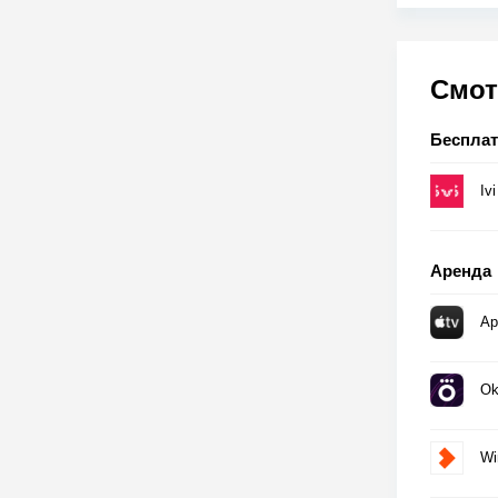
Смот
Беспла
Ivi
Аренда
Ap
Ok
Wi