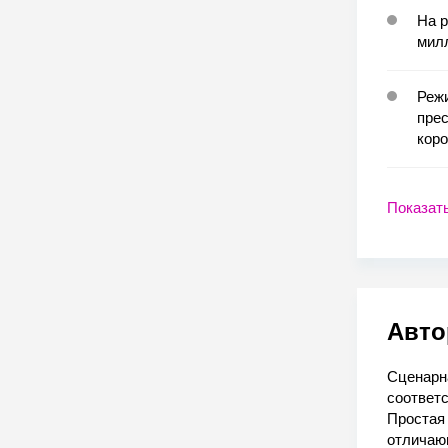
На 
мил
Режи
прес
кор
Показат
Авто
Сценарн
соответс
Простая
отличающ