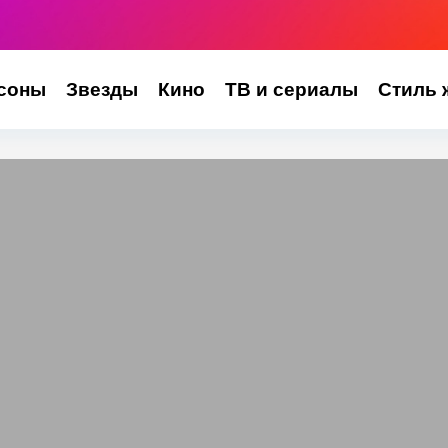
соны
Звезды
Кино
ТВ и сериалы
Стиль 