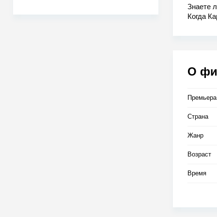
Знаете л
Когда Ка
бросаетс
В этой г
риски не
О ф
Премьера
Страна
Жанр
Возраст
Время