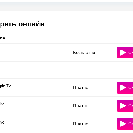
реть онлайн
тно
Бесплатно
С
ple TV
Платно
С
ko
Платно
С
nk
Платно
С