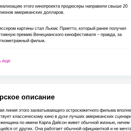
реализацию этого кинопроекта продюсеры направили свыше 20
лионов американских долларов.
ссером картины стал Льюис Приетто, который ранее получил
тижную премию Венецианского кинофестиваля – правда, за
откометражный фильм.
ь еще
рское описание
ая линия этого захватывающего остросюжетного фильма вполн
твует классическому кино в духе лучших американских сценари
 женщина по имени Карла Дайсон живет обычной жизнью, ничем 
ейся от других. Она работает обычной официанткой и не мечта