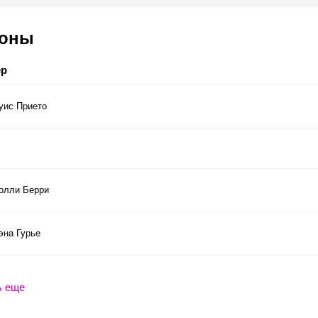
соны
ер
уис Прието
олли Берри
эна Гурье
ь еще