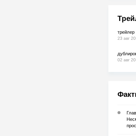
Трей
трейлер
23 авг 2
дублиро
02 авг 2
Факт
Глав
Несм
прос