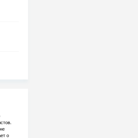
е
стов.
не
ет о