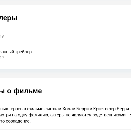
леры
016
ванный трейлер
017
ы о фильме
ных героев в фильме сыграли Холли Берри и Кристофер Берри.
отря на одну фамилию, актеры не являются родственниками – 
то совпадение.