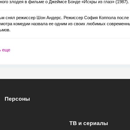
ного злодея в фильме о Джеймсе Бонде «Искры из глаз» (1987).
ьм снял режиссер Шон Андерс. Режиссер София Коппола после
смотра комедии назвала ее одним из своих любимых современн
ьмов.
ь еще
Персоны
ТВ и сериалы