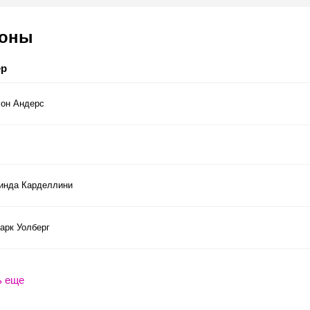
соны
ер
он Андерс
инда Карделлини
арк Уолберг
ь еще