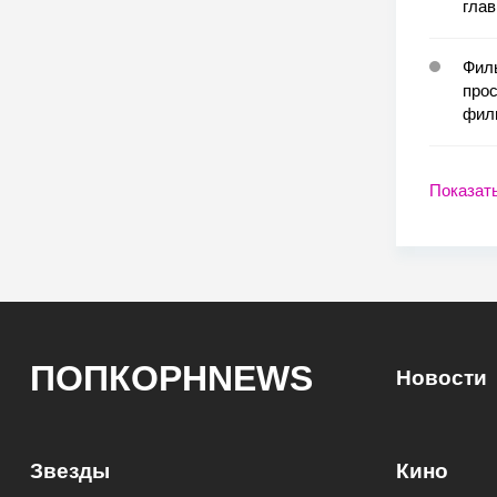
глав
Фил
про
фил
Показат
ПОПКОРНNEWS
Новости
Звезды
Кино