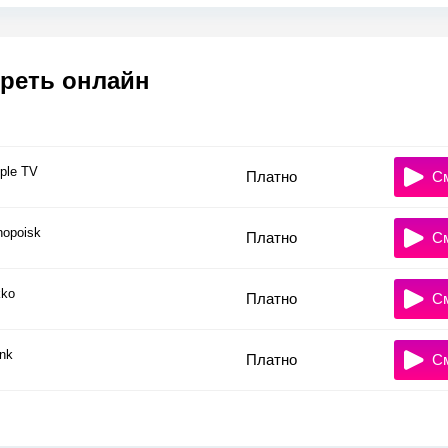
реть онлайн
ple TV
Платно
С
nopoisk
Платно
С
ko
Платно
С
nk
Платно
С