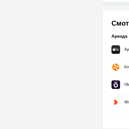
Смот
Аренда
Ap
Ki
Ok
Wi