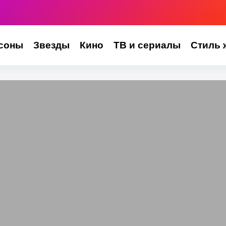
соны
Звезды
Кино
ТВ и сериалы
Стиль 