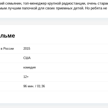
ий семьянин, топ-менеджер крупной радиостанции, очень стара
мым лучшим папочкой для своих приемных детей. Но ребята не
 от его сиропных воспитательных методов. Ситуация осложняетс
т родной отец детей, бунтарь и тунеядец. Папашам предстоит
, кто в доме хозяин.
ильме
 в Росcии
2015
США
комедия
12+
96 мин. / 01:36