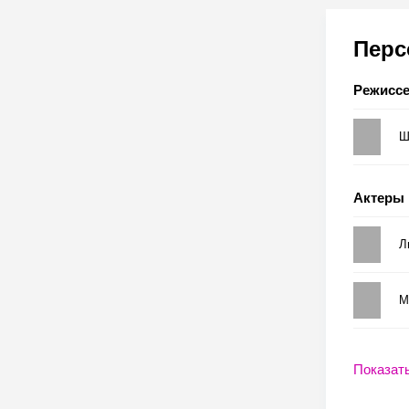
Пер
Режисс
Ш
Актеры
Л
М
Показат