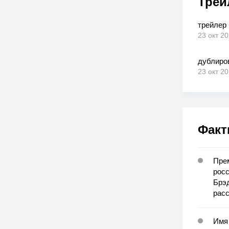
Трей
трейлер
23 окт 2
дублиро
23 окт 2
Факт
Прем
росс
Брэд
рас
Имя 