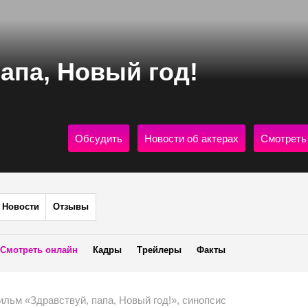
апа, Новый год!
Обсудить
Новости об актерах
Смотреть
Новости
Отзывы
Смотреть онлайн
Кадры
Трейлеры
Факты
льм «Здравствуй, папа, Новый год!», синопсис