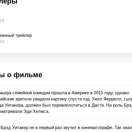
леры
015
ванный трейлер
015
ы о фильме
ьера семейной комедии прошла в Америке в 2015 году, однако
ийские зрители увидели картину спустя год. Уилл Феррелл, сы
а Уитакера, должен был перевоплотиться в Дасти. На роль Брэ
сматривали Эди Хелмса.
Брэд Уитакер не в первый раз звучит в кинематографе. Так зва