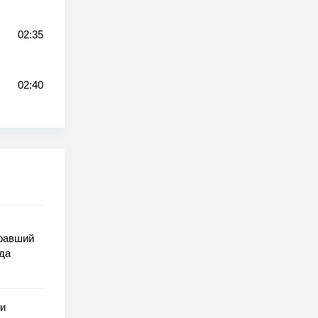
02:35
02:40
гравший
да
ли