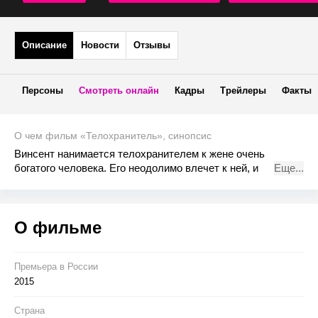
Описание
Новости
Отзывы
Персоны
Смотреть онлайн
Кадры
Трейлеры
Факты
О чем фильм «Телохранитель», синопсис
Винсент нанимается телохранителем к жене очень
богатого человека. Его неодолимо влечет к ней, и
Еще...
первоначальная антипатия перерастает в любовь. Сможет
ли он спасти любимую?
О фильме
Премьера в Росcии
2015
Страна