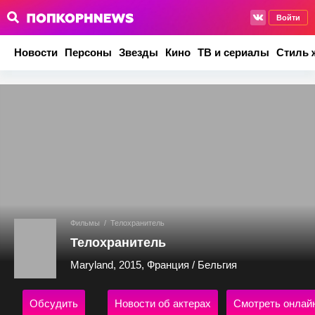
Войти
Новости
Персоны
Звезды
Кино
ТВ и сериалы
Стиль 
Фильмы
/
Телохранитель
Телохранитель
Maryland, 2015, Франция / Бельгия
Обсудить
Новости об актерах
Смотреть онлай