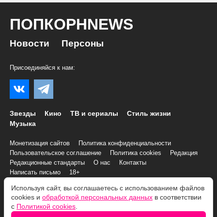
ПОПКОРНNEWS
Новости
Персоны
Присоединяйся к нам:
Звезды
Кино
ТВ и сериалы
Стиль жизни
Музыка
Монетизация сайтов
Политика конфиденциальности
Пользовательское соглашение
Политика cookies
Редакция
Редакционные стандарты
О нас
Контакты
Написать письмо
18+
Используя сайт, вы соглашаетесь с использованием файлов
© 2007–2026 Все права и материалы принадлежат
cookies и
обработкой персональных данных
в соответствии
«ПОПКОРНNEWS»
с
Политикой cookies
.
При копировании информации необходимо соблюдать
Условия