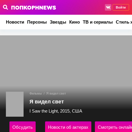
Войти
Новости
Персоны
Звезды
Кино
ТВ и сериалы
Стиль 
Фильмы
/
Я видел свет
Я видел свет
I Saw the Light, 2015, США
Обсудить
Новости об актерах
Смотреть онлай