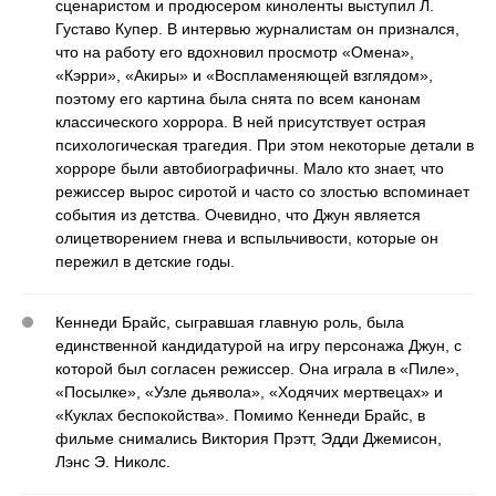
сценаристом и продюсером киноленты выступил Л.
Густаво Купер. В интервью журналистам он признался,
что на работу его вдохновил просмотр «Омена»,
«Кэрри», «Акиры» и «Воспламеняющей взглядом»,
поэтому его картина была снята по всем канонам
классического хоррора. В ней присутствует острая
психологическая трагедия. При этом некоторые детали в
хорроре были автобиографичны. Мало кто знает, что
режиссер вырос сиротой и часто со злостью вспоминает
события из детства. Очевидно, что Джун является
олицетворением гнева и вспыльчивости, которые он
пережил в детские годы.
Кеннеди Брайс, сыгравшая главную роль, была
единственной кандидатурой на игру персонажа Джун, с
которой был согласен режиссер. Она играла в «Пиле»,
«Посылке», «Узле дьявола», «Ходячих мертвецах» и
«Куклах беспокойства». Помимо Кеннеди Брайс, в
фильме снимались Виктория Прэтт, Эдди Джемисон,
Лэнс Э. Николс.