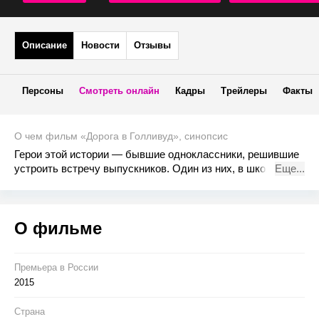
Описание
Новости
Отзывы
Персоны
Смотреть онлайн
Кадры
Трейлеры
Факты
О чем фильм «Дорога в Голливуд», синопсис
Герои этой истории — бывшие одноклассники, решившие
устроить встречу выпускников. Один из них, в школе
Еще...
занимавшийся организацией мероприятий, решает
сделать двадцатилетний юбилей выпуска самым
запоминающимся в истории и стремится изо всех сил
О фильме
привезти на него самого популярного парня в школе, а
ныне — актера-неудачника, снимающегося главным
образом в рекламе, да и то не в самой лучшей.
Премьера в Росcии
2015
Страна