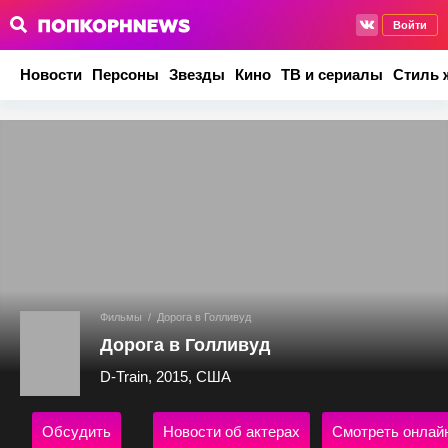
Войти
Новости
Персоны
Звезды
Кино
ТВ и сериалы
Стиль 
Фильмы
/
Дорога в Голливуд
Дорога в Голливуд
D-Train, 2015, США
Обсудить
Новости об актерах
Смотреть онлай