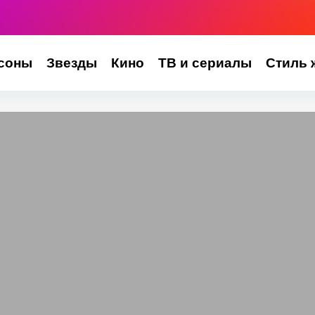
соны
Звезды
Кино
ТВ и сериалы
Стиль 