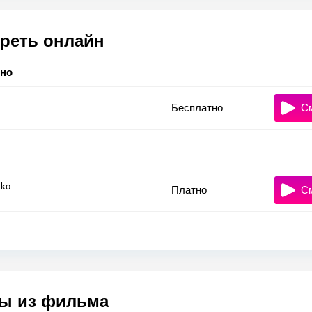
реть онлайн
тно
Бесплатно
С
ko
Платно
С
ы из фильма