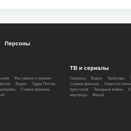
Персоны
ТВ и сериалы
льмов
Фестивали и премии
Сериалы
Видео
Трейлеры
бытия
Видео
Гарри Поттер
Съемки фильма
Сверхъествен
инопробы
Съемки фильма
престолов
Звездные войны
Х
vel
мертвецы
Marvel