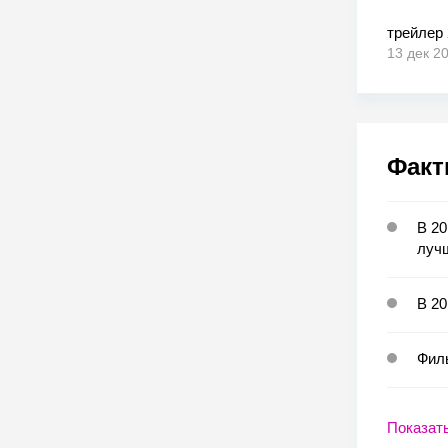
трейлер 
13 дек 2
Факт
В 20
луч
В 20
Филь
Показат