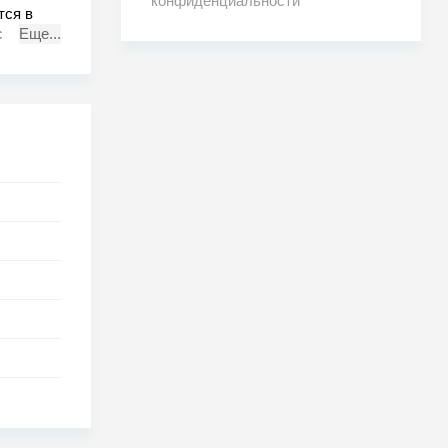
конфиденциальности
тся в
с легким
Еще...
 похоже,