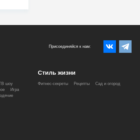
Присоединяйся к нам:
Стиль жизни
ТВ шоу
Фитнес-секреты
Рецепты
Сад и огород
ное
Игра
одячие