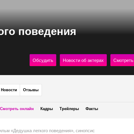
ого поведения
Обсудить
Новости об актерах
Смотреть
Новости
Отзывы
Смотреть онлайн
Кадры
Трейлеры
Факты
ильм «Дедушка легкого поведения», синопсис