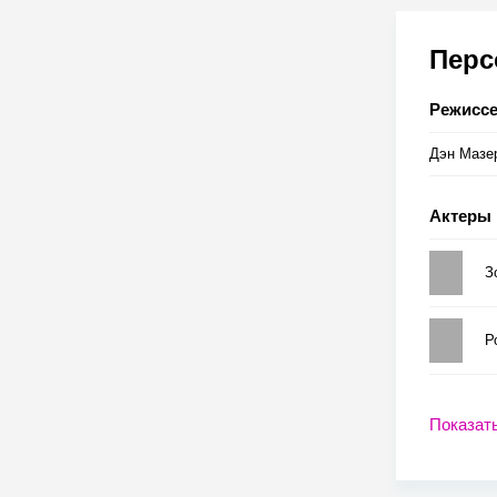
Пер
Режисс
Дэн Мазе
Актеры
З
Р
Показат