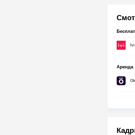
Смот
Беспла
Ivi
Аренда
Ok
Кадр