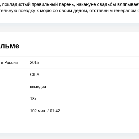
, покладистый правильный парень, накануне свадьбы вляпывае
ельную поездку к морю со своим дедом, отставным генералом 
бурной фантазией и вполне определенными потребностями... И,
каникулы изменят жизнь Джейсона навсегда!
ильме
 в Росcии
2015
США
комедия
18+
102 мин. / 01:42