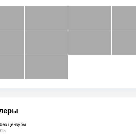
леры
 без цензуры
015