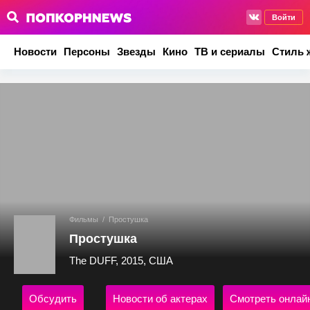
Войти
Новости
Персоны
Звезды
Кино
ТВ и сериалы
Стиль 
Фильмы
/
Простушка
Простушка
The DUFF, 2015, США
Обсудить
Новости об актерах
Смотреть онлай