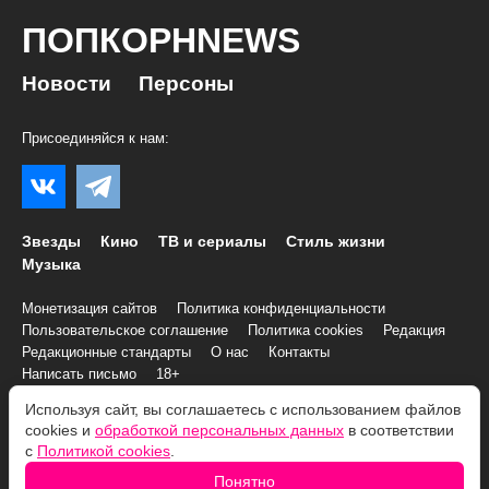
ПОПКОРНNEWS
Новости
Персоны
Присоединяйся к нам:
Звезды
Кино
ТВ и сериалы
Стиль жизни
Музыка
Монетизация сайтов
Политика конфиденциальности
Пользовательское соглашение
Политика cookies
Редакция
Редакционные стандарты
О нас
Контакты
Написать письмо
18+
Используя сайт, вы соглашаетесь с использованием файлов
© 2007–2026 Все права и материалы принадлежат
cookies и
обработкой персональных данных
в соответствии
«ПОПКОРНNEWS»
с
Политикой cookies
.
При копировании информации необходимо соблюдать
Условия
Понятно