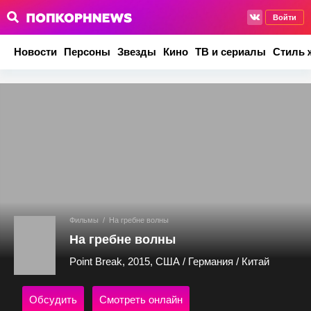
Войти
Новости
Персоны
Звезды
Кино
ТВ и сериалы
Стиль 
Фильмы
/
На гребне волны
На гребне волны
Point Break, 2015, США / Германия / Китай
Обсудить
Смотреть онлайн