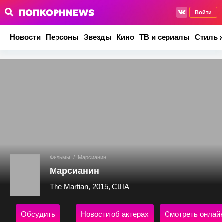
Войти
Новости
Персоны
Звезды
Кино
ТВ и сериалы
Стиль 
Фильмы
/
Марсианин
Марсианин
The Martian, 2015, США
Обсудить
Новости об актерах
Смотреть онлай