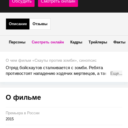
Обсудить
Смотреть онлайн
Описание
Отзывы
Персоны
Смотреть онлайн
Кадры
Трейлеры
Факты
О чем фильм «Скауты против зомби», синопсис
Отряд бойскаутов сталкивается с зомби. Ребята
противостоят нападению ходячих мертвецов, а также
Еще...
защищают свой лагерь и пытаются спасти отряд девчонок
из противоборствующего лагеря.
О фильме
Премьера в Росcии
2015