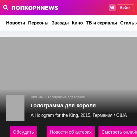
Войти
Новости
Персоны
Звезды
Кино
ТВ и сериалы
Стиль 
Фильмы
/
Голограмма для короля
Голограмма для короля
A Hologram for the King, 2015, Германия / США
Обсудить
Новости об актерах
Смотреть онлай