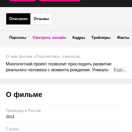
Описание
Отзывы
Персоны
Смотреть онлайн
Кадры
Трейлеры
Факты
О чем фильм «Отрочество», синопсис
Многолетний проект позволит проследить развитие
реального человека с момента рождения. Уникальный
Еще...
шанс увидеть год за годом взросление ребенка, жизнь его
родителей и изменения окружающего мира в целом.
О фильме
Премьера в Росcии
2014
Страна