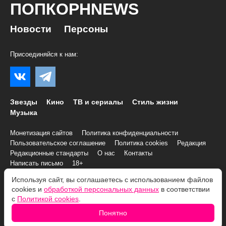
ПОПКОРНNEWS
Новости
Персоны
Присоединяйся к нам:
Звезды
Кино
ТВ и сериалы
Стиль жизни
Музыка
Монетизация сайтов
Политика конфиденциальности
Пользовательское соглашение
Политика cookies
Редакция
Редакционные стандарты
О нас
Контакты
Написать письмо
18+
Используя сайт, вы соглашаетесь с использованием файлов
© 2007–2026 Все права и материалы принадлежат
cookies и
обработкой персональных данных
в соответствии
«ПОПКОРНNEWS»
с
Политикой cookies
.
При копировании информации необходимо соблюдать
Условия
Понятно
использования
.