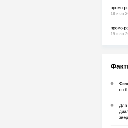
промо-р
19 июн 2
промо-ро
19 июн 2
Факт
Филь
он б
Для
диа
звер