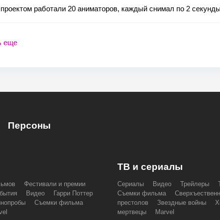
проектом работали 20 аниматоров, каждый снимал по 2 секунды
ь еще
Персоны
ТВ и сериалы
льмов
Фестивали и премии
Сериалы
Видео
Трейлеры
бытия
Видео
Гарри Поттер
Съемки фильма
Сверхъествен
инопробы
Съемки фильма
престолов
Звездные войны
Х
vel
мертвецы
Marvel