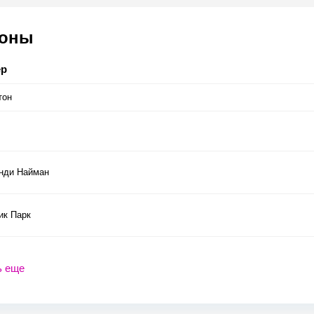
соны
ер
тон
нди Найман
ик Парк
ь еще