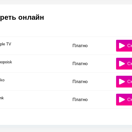
реть онлайн
ple TV
Платно
С
nopoisk
Платно
С
ko
Платно
С
nk
Платно
С