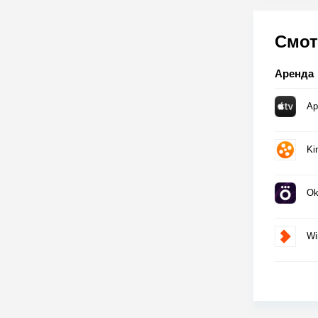
Смот
Аренда
Ap
Ki
Ok
Wi