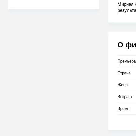
Мирная ж
результ
попадае
безнака
Фермера
они едут
всей жиз
О ф
Премьера
Страна
Жанр
Возраст
Время