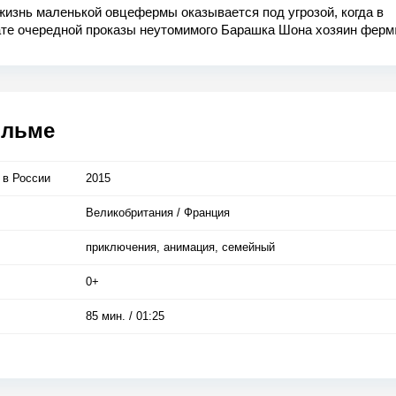
изнь маленькой овцефермы оказывается под угрозой, когда в
ате очередной проказы неутомимого Барашка Шона хозяин фер
т в Большой Город. Вдоволь навеселившись полной свободой и
занностью, Шон и остальное стадо барашков начинают волноват
 и решают отправиться на его спасение. Замаскировавшись под
 в Большой Город, где их ждет самое весёлое и эпическое прик
ни.
ильме
 в Росcии
2015
Великобритания / Франция
приключения, анимация, семейный
0+
85 мин. / 01:25