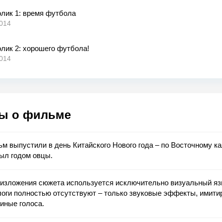
олик 1: время футбола
014
лик 2: хорошего футбола!
014
ы о фильме
м выпустили в день Китайского Нового года ‒ по Восточному к
ыл годом овцы.
 изложения сюжета используется исключительно визуальный яз
логи полностью отсутствуют ‒ только звуковые эффекты, имит
иные голоса.