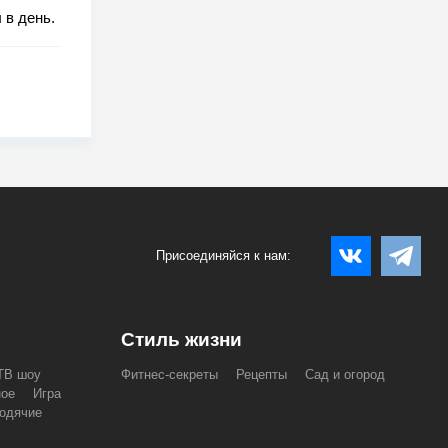
 в день.
Присоединяйся к нам:
Стиль жизни
ТВ шоу
Фитнес-секреты
Рецепты
Сад и огород
ное
Игра
одячие