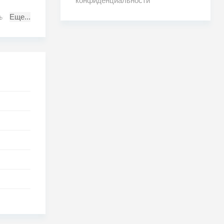
конфиденциальности
мы
Еще...
ься за
 людей,
лючение