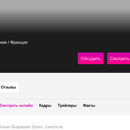
ния / Франция
Обсудить
Смотреть
Отзывы
Смотреть онлайн
Кадры
Трейлеры
Факты
ильм «Барашек Шон», синопсис