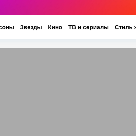
соны
Звезды
Кино
ТВ и сериалы
Стиль 