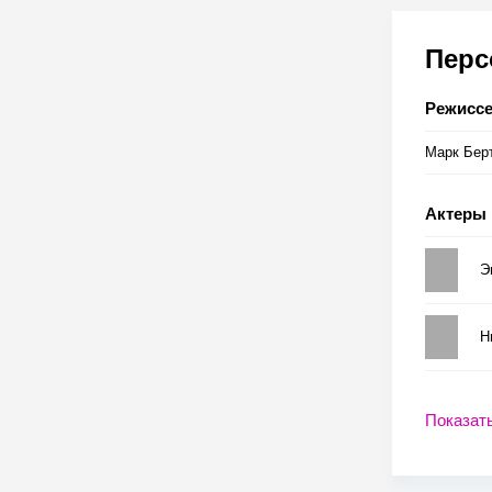
Пер
Режисс
Марк Бер
Актеры
Э
Н
Показат