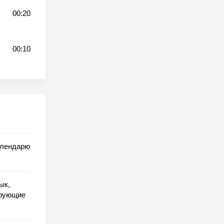
00:20
00:10
алендарю
ык,
ирующие