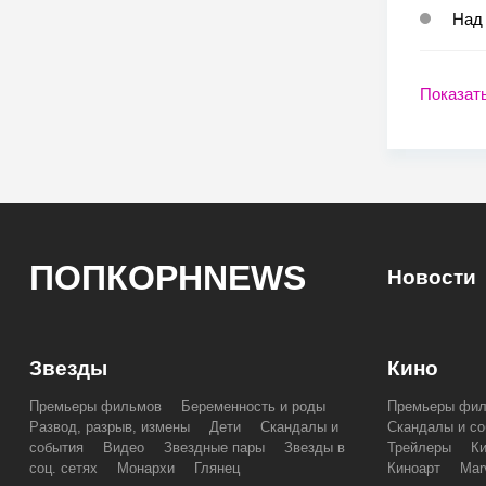
Над 
Показат
ПОПКОРНNEWS
Новости
Звезды
Кино
Премьеры фильмов
Беременность и роды
Премьеры фи
Развод, разрыв, измены
Дети
Скандалы и
Скандалы и со
события
Видео
Звездные пары
Звезды в
Трейлеры
К
соц. сетях
Монархи
Глянец
Киноарт
Mar