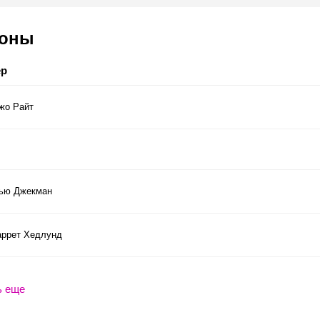
соны
ер
жо Райт
ью Джекман
аррет Хедлунд
ь еще