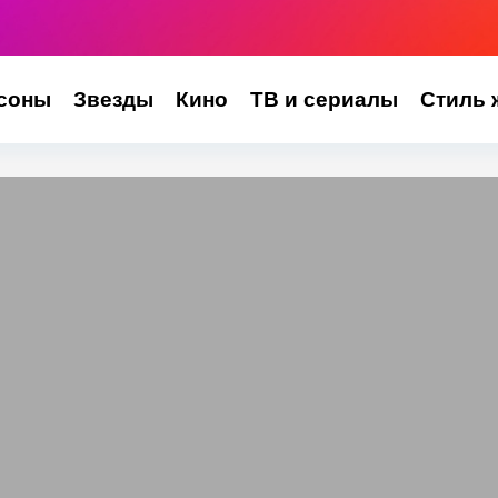
соны
Звезды
Кино
ТВ и сериалы
Стиль 