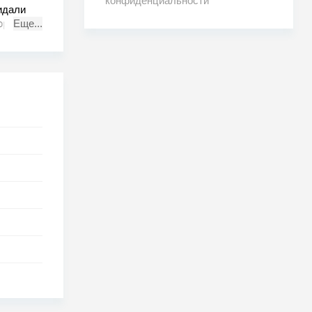
конфиденциальности
идали
торый
Еще...