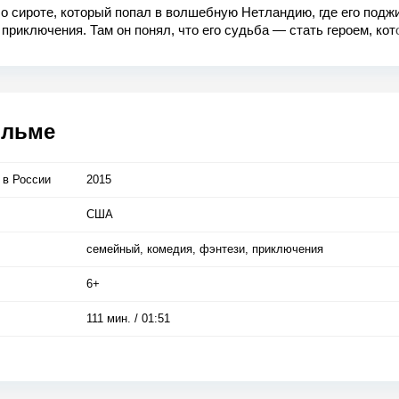
о сироте, который попал в волшебную Нетландию, где его подж
приключения. Там он понял, что его судьба — стать героем, ко
 останется известен под именем Питер Пэн.
ильме
 в Росcии
2015
США
семейный, комедия, фэнтези, приключения
6+
111 мин. / 01:51