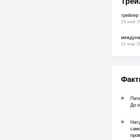
Трей
трейлер 
19 май 2
междуна
31 мар 2
Факт
Пите
До о
Нат
само
про