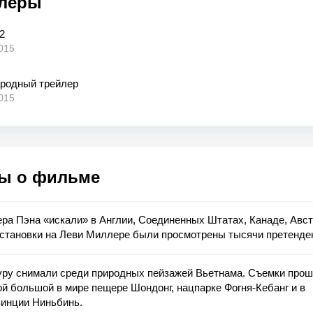
леры
2
015
родный трейлер
015
ы о фильме
ра Пэна «искали» в Англии, Соединенных Штатах, Канаде, Авст
становки на Леви Миллере были просмотрены тысячи претенде
уру снимали среди природных пейзажей Вьетнама. Съемки прош
й большой в мире пещере Шондонг, нацпарке Фогня-Кебанг и в
винции Ниньбинь.