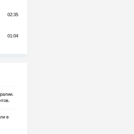
02:35
01:04
ралии.
нтов.
ли в