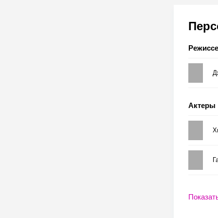
Пер
Режисс
Д
Актеры
Х
Г
Показат