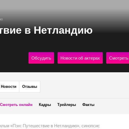
ию
твие в Нетландию
Обсудить
Новости об актерах
Смотреть
Новости
Отзывы
Смотреть онлайн
Кадры
Трейлеры
Факты
ильм «Пэн: Путешествие в Нетландию», синопсис