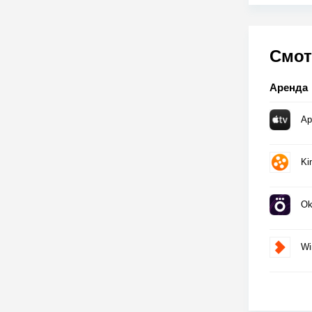
Смот
Аренда
Ap
Ki
Ok
Wi