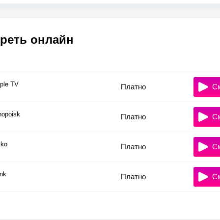
реть онлайн
ple TV
Платно
С
nopoisk
Платно
С
ko
Платно
С
nk
Платно
С