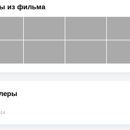
ы из фильма
леры
014