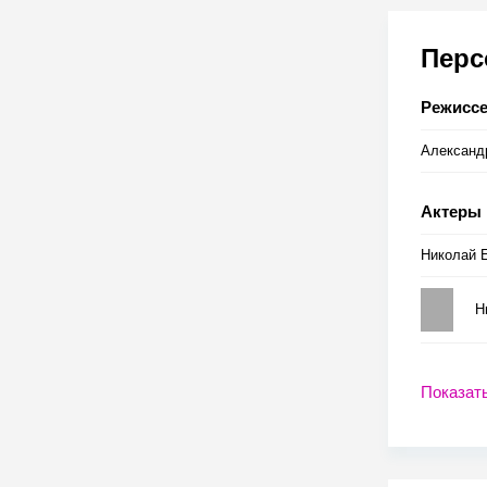
Пер
Режисс
Александ
Актеры
Николай 
Н
Показат