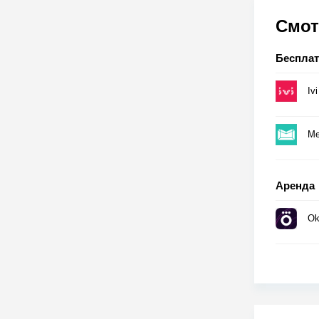
Смот
Беспла
Ivi
Me
Аренда
Ok