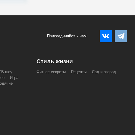
Присоединяйся к нам:
Стиль жизни
ТВ шоу
Фитнес-секреты
Рецепты
Сад и огород
ное
Игра
одячие