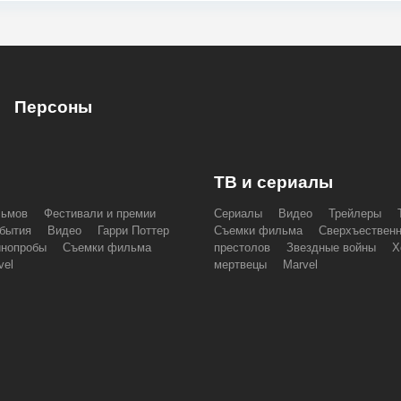
Персоны
ТВ и сериалы
льмов
Фестивали и премии
Сериалы
Видео
Трейлеры
бытия
Видео
Гарри Поттер
Съемки фильма
Сверхъествен
инопробы
Съемки фильма
престолов
Звездные войны
Х
vel
мертвецы
Marvel