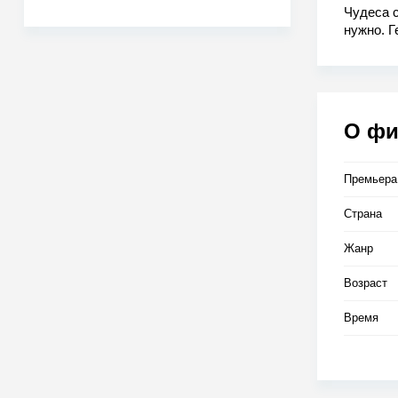
Чудеса с
нужно. Г
которой 
грядущи
стороны
образом
О ф
Премьера
Страна
Жанр
Возраст
Время