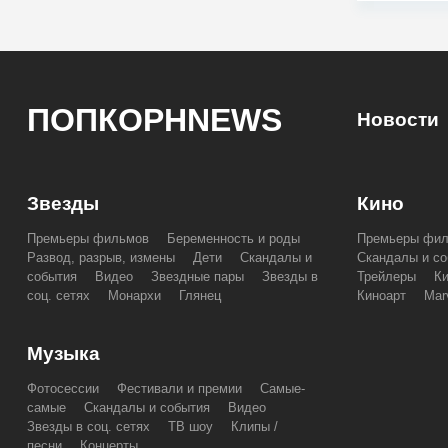
ПОПКОРНNEWS
Новости
Звезды
Кино
Премьеры фильмов
Беременность и роды
Премьеры фи
Развод, разрыв, измены
Дети
Скандалы и
Скандалы и со
события
Видео
Звездные пары
Звезды в
Трейлеры
К
соц. сетях
Монархи
Глянец
Киноарт
Mar
Музыка
Фотосессии
Фестивали и премии
Самые-
самые
Скандалы и события
Видео
Звезды в соц. сетях
ТВ шоу
Клипы /
песни
Концерты