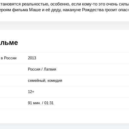
тановятся реальностью, особенно, если кому-то это очень силь
ероям фильма Маше и её деду, накануне Рождества грозит опас
они ещё не подозревают. И поэтому они совершенно беззащитн
ми неприятностями. Но помощь придёт совершенно с неожиданн
… Все мечты в эту волшебную ночь исполнятся самым неверо
 — главное чтобы в сердце жила настоящая любовь…
ильме
 в Росcии
2013
Россия / Латвия
семейный, комедия
12+
91 мин. / 01:31