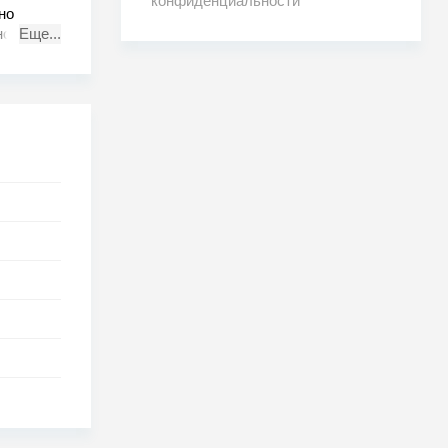
конфиденциальности
но
ность о
Еще...
ы перед
ой
ятным