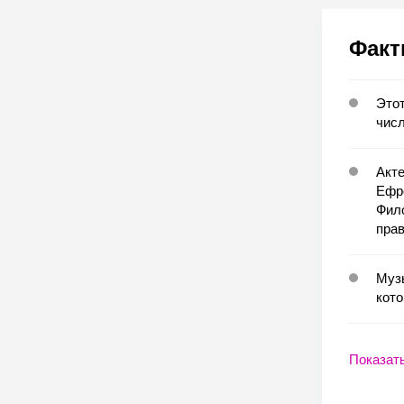
Факт
Этот
числ
Акт
Ефре
Фило
прав
Муз
кото
Показат