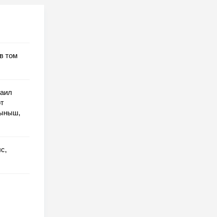
в том
хаил
рт
ныныш,
с,