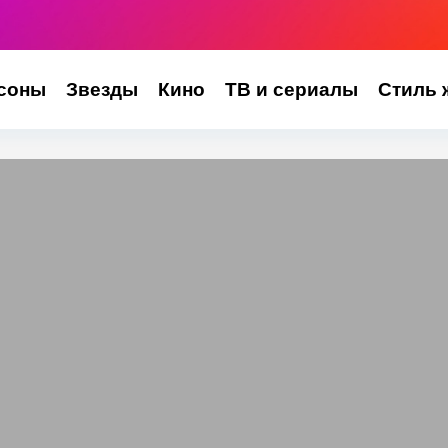
соны
Звезды
Кино
ТВ и сериалы
Стиль 