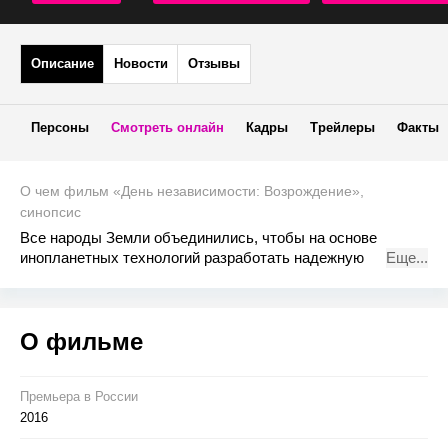
Описание
Новости
Отзывы
Персоны
Смотреть онлайн
Кадры
Трейлеры
Факты
О чем фильм «День независимости: Возрождение»,
синопсис
Все народы Земли объединились, чтобы на основе
инопланетных технологий разработать надежную
Еще...
оборонную программу. Но ничто не может защитить нас от
передового и мощнейшего войска пришельцев. Только ум
и мужество нескольких храбрых землян может спасти
О фильме
население нашей планеты от вымирания.
Премьера в Росcии
2016