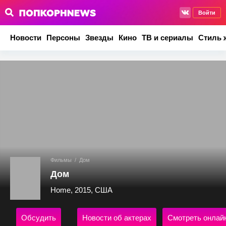
Войти
Новости
Персоны
Звезды
Кино
ТВ и сериалы
Стиль 
Фильмы
/
Дом
Дом
Home, 2015, США
Обсудить
Новости об актерах
Смотреть онлай