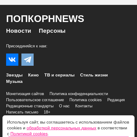
ПОПКОРНNEWS
Новости
Персоны
Присоединяйся к нам:
Звезды
Кино
ТВ и сериалы
Стиль жизни
Музыка
Монетизация сайтов
Политика конфиденциальности
Пользовательское соглашение
Политика cookies
Редакция
Редакционные стандарты
О нас
Контакты
Написать письмо
18+
Используя сайт, вы соглашаетесь с использованием файлов
© 2007–2026 Все права и материалы принадлежат
cookies и
обработкой персональных данных
в соответствии
«ПОПКОРНNEWS»
с
Политикой cookies
.