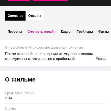
Описание
Отзывы
Персоны
Смотреть онлайн
Кадры
Трейлеры
Факты
О чем фильм «Пришествие Дьявола», синопсис
После странной ночи во время их медового месяца
молодожены сталкиваются с проблемой
Еще...
незапланированной беременности. Постепенно муж
начинает замечать необычные изменения в поведении
жены, поначалу они списывают это на нервы, но по
О фильме
прошествии нескольких месяцев становится очевидным,
что перемены в ее теле и разуме имеют более зловещее
происхождение…
Премьера в Росcии
2014
Страна