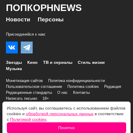
ПОПКОРНNEWS
Новости
Персоны
Присоединяйся к нам:
Звезды
Кино
ТВ и сериалы
Стиль жизни
Музыка
Монетизация сайтов
Политика конфиденциальности
Пользовательское соглашение
Политика cookies
Редакция
Редакционные стандарты
О нас
Контакты
Написать письмо
18+
Используя сайт, вы соглашаетесь с использованием файлов
© 2007–2026 Все права и материалы принадлежат
cookies и
обработкой персональных данных
в соответствии
«ПОПКОРНNEWS»
с
Политикой cookies
.
При копировании информации необходимо соблюдать
Условия
Понятно
использования
.