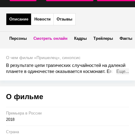
Описание
Новости
Отзывы
Персоны
Смотреть онлайн
Кадры
Трейлеры
Факты
О чем фильм «Пришелец», синопсис
В результате цепи трагических случайностей на далекой
планете в одиночестве оказывается космонавт. Его жизнь
Еще...
находится в постоянной опасности. Нечто необъяснимое,
вступившее с ним в контакт, навсегда изменит его. С этой
минуты он станет потерянным и для себя и для людей.
О фильме
И сколько раз ему придется умереть, чтобы доказать, что
он жив…
Премьера в Росcии
2018
Страна