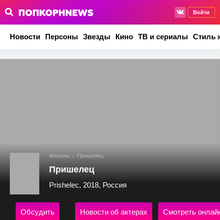
Войти
Новости
Персоны
Звезды
Кино
ТВ и сериалы
Стиль 
Фильмы
/
Пришелец
Пришелец
Prishelec, 2018, Россия
Обсудить
Новости об актерах
Смотреть онлай