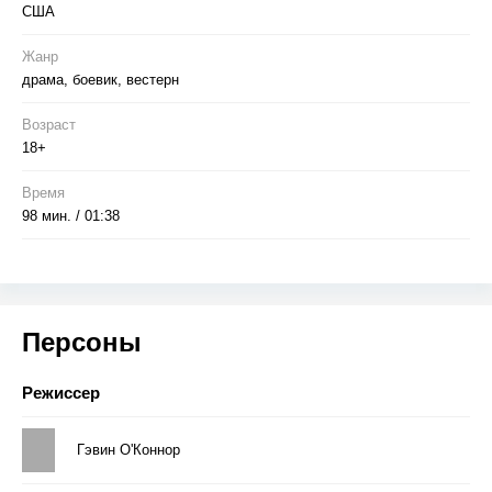
США
Жанр
драма, боевик, вестерн
Возраст
18+
Время
98 мин. / 01:38
Персоны
Режиссер
Гэвин О'Коннор