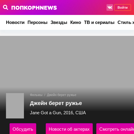
Войти
Новости
Персоны
Звезды
Кино
ТВ и сериалы
Стиль 
Фильмы
/
Джейн берет ружье
Джейн берет ружье
Jane Got a Gun, 2016, США
Обсудить
Новости об актерах
Смотреть онлай