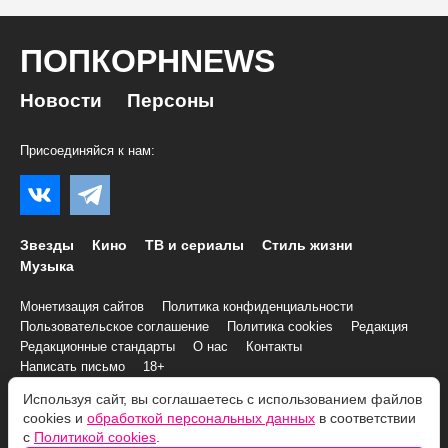
ПОПКОРНNEWS
Новости
Персоны
Присоединяйся к нам:
Звезды
Кино
ТВ и сериалы
Стиль жизни
Музыка
Монетизация сайтов
Политика конфиденциальности
Пользовательское соглашение
Политика cookies
Редакция
Редакционные стандарты
О нас
Контакты
Написать письмо
18+
Используя сайт, вы соглашаетесь с использованием файлов
© 2007–2026 Все права и материалы принадлежат
cookies и
обработкой персональных данных
в соответствии
«ПОПКОРНNEWS»
с
Политикой cookies
.