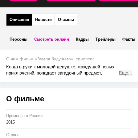
Описание
Новости
Отзывы
Персоны
Смотреть онлайн
Кадры
Трейлеры
Факты
О чем фильм «Земля будущего», синопсис
Когда в руки к молодой девушке, жаждущей новых
приключений, попадает загадочный предмет,
Еще...
открывающий доступ в параллельную реальность, она
вынуждена обратиться за помощью к циничному гению-
изобретателю Фрэнку. Кейси должна убедить бывшего
О фильме
вундеркинда раскрыть ей тайну загадочного места,
находящегося вне привычной реальности, известного как
Земля будущего, и убедить Фрэнка вернуться туда,
откуда его однажды изгнали…
Премьера в Росcии
2015
Страна