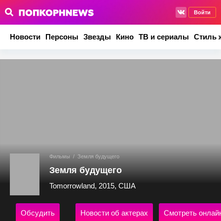
Войти
Новости
Персоны
Звезды
Кино
ТВ и сериалы
Стиль 
Фильмы
/
Земля будущего
Земля будущего
Tomorrowland, 2015, США
Обсудить
Новости об актерах
Смотреть онлай