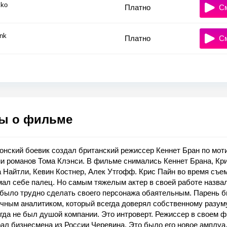
ko
Платно
С
nk
Платно
С
ы о фильме
нский боевик создал британский режиссер Кеннет Бран по мот
и романов Тома Клэнси. В фильме снимались Кеннет Брана, Кри
 Найтли, Кевин Костнер, Алек Утгофф. Крис Пайн во время съе
ал себе палец. Но самым тяжелым актер в своей работе назвал
 было трудно сделать своего персонажа обаятельным. Парень 
чным аналитиком, который всегда доверял собственному разум
гда не был душой компании. Это интроверт. Режиссер в своем 
ал бизнесмена из России Черевина. Это было его новое амплуа,