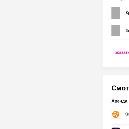
К
К
Показат
Смот
Аренда
Ki