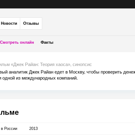
Новости
Отзывы
Смотреть онлайн
Факты
льм «Джек Райан: Теория хаоса», синопсис
вый аналитик Джек Райан едет в Москву, чтобы проверить ден
и одной из международных компаний.
я проверка говорит о том, что за цифрами стоит масштабный и
ый план ограбления века.
ичего не остается, как превратиться из аналитика в настоящего
та, а от выполнения его первого в жизни задания зависит судьба
ильме
 в Росcии
2013