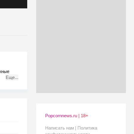
ежные
Еще...
 всего
Popcornnews.ru | 18+
Написать нам |
Политика