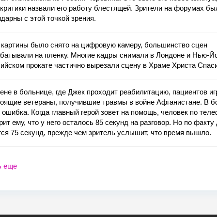
критики назвали его работу блестящей. Зрители на форумах бы
дарны с этой точкой зрения.
 картины было снято на цифровую камеру, большинство сцен
батывали на пленку. Многие кадры снимали в Лондоне и Нью-Йо
ийском прокате частично вырезали сцену в Храме Христа Спас
ене в больнице, где Джек проходит реабилитацию, пациентов и
оящие ветераны, получившие травмы в войне Афганистане. В б
 ошибка. Когда главный герой зовет на помощь, человек по тел
рит ему, что у него осталось 85 секунд на разговор. Но по факту
ся 75 секунд, прежде чем зритель услышит, что время вышло.
ь еще