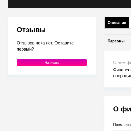
Описание
Отзывы
Персоны
Отзывов пока нет. Оставите
первый?
О чем фи
Написать
Финансо
операци
Банальна
хитроумн
Райану н
спецаген
мира.
О ф
Премьера