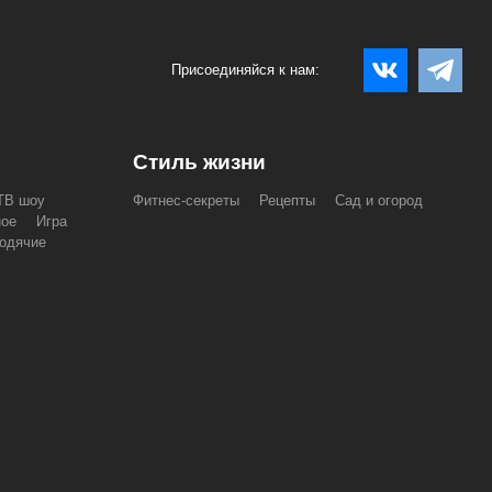
Присоединяйся к нам:
Стиль жизни
ТВ шоу
Фитнес-секреты
Рецепты
Сад и огород
ное
Игра
одячие