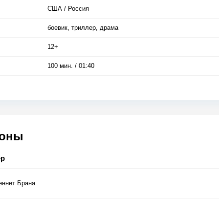
США / Россия
боевик, триллер, драма
12+
100 мин. / 01:40
соны
ер
еннет Брана