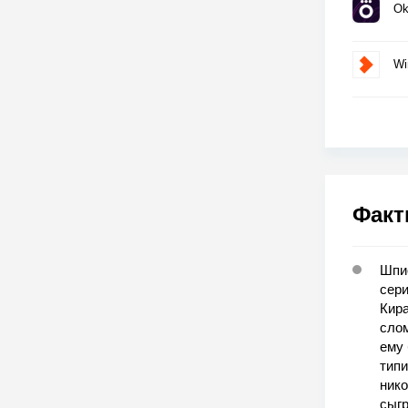
Ok
Wi
Факт
Шпио
сери
Кира
слом
ему
типи
нико
сыгр