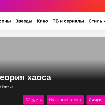
соны
Звезды
Кино
ТВ и сериалы
Стиль 
Теория хаоса
/ Россия
Обсудить
Новости об актерах
Смотреть