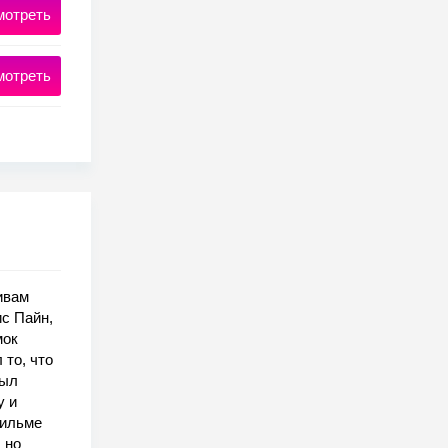
мотреть
мотреть
ивам
с Пайн,
мок
 то, что
был
у и
фильме
 но