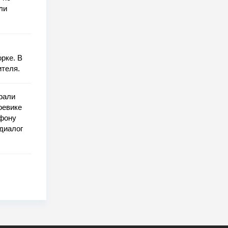
ли
рке. В
ителя.
грали
оевике
ефону
 диалог