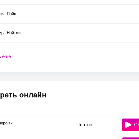
рис Пайн
ира Найтли
ь еще
реть онлайн
nopoisk
Платно
С