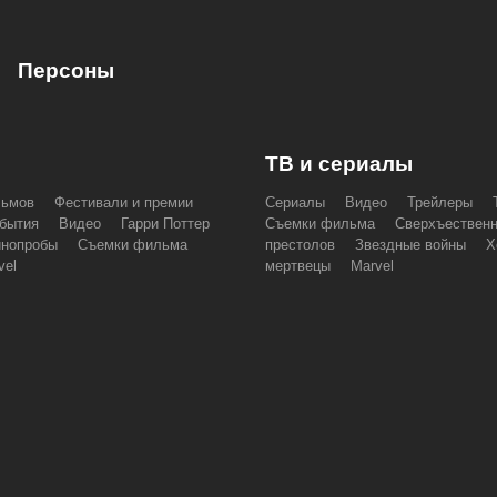
Персоны
ТВ и сериалы
льмов
Фестивали и премии
Сериалы
Видео
Трейлеры
бытия
Видео
Гарри Поттер
Съемки фильма
Сверхъествен
инопробы
Съемки фильма
престолов
Звездные войны
Х
vel
мертвецы
Marvel