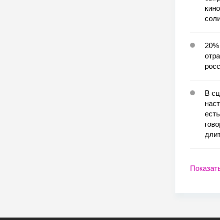
кино
соли
20%
отра
росс
В сц
наст
есть
гово
длит
Показат