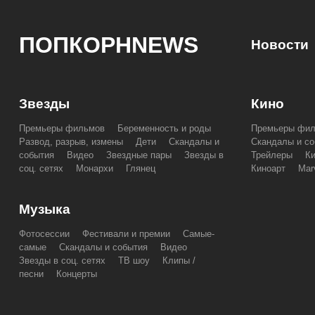
ПОПКОРНNEWS
Новости
Звезды
Кино
Премьеры фильмов
Беременность и роды
Премьеры фи
Развод, разрыв, измены
Дети
Скандалы и
Скандалы и со
события
Видео
Звездные пары
Звезды в
Трейлеры
К
соц. сетях
Монархи
Глянец
Киноарт
Mar
Музыка
Фотосессии
Фестивали и премии
Самые-
самые
Скандалы и события
Видео
Звезды в соц. сетях
ТВ шоу
Клипы /
песни
Концерты