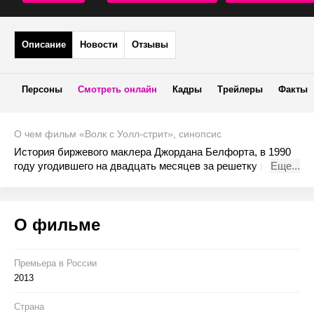
Описание
Новости
Отзывы
Персоны
Смотреть онлайн
Кадры
Трейлеры
Факты
О чем фильм «Волк с Уолл-стрит», синопсис
История биржевого маклера Джордана Белфорта, в 1990
году угодившего на двадцать месяцев за решетку из-за
Еще...
отказа участвовать в грандиозной афере с ценными
бумагами, вскрывшей всю коррумпированную сущность
Уолл-Стрит и связь оплота делового мира с мафией.
О фильме
Вторым главным героем истории станет агент ФБР,
пытающийся обратить Белфорта в информатора.
Премьера в Росcии
2013
Страна