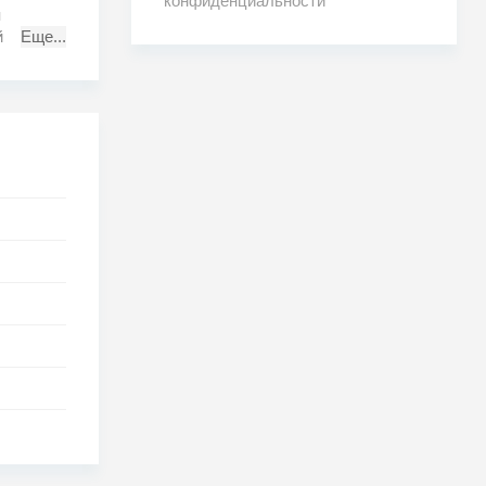
конфиденциальности
п
й
Еще...
егося из
риссу