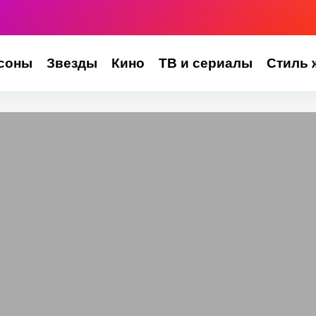
соны
Звезды
Кино
ТВ и сериалы
Стиль 