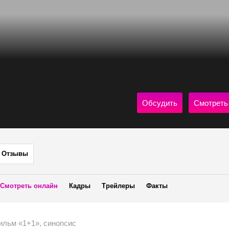
Обсудить
Смотреть
Отзывы
Смотреть онлайн
Кадры
Трейлеры
Факты
ильм «1+1», синопсис