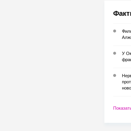
Факт
Филь
Алж
У Ом
фран
Нерв
прот
ново
Показат