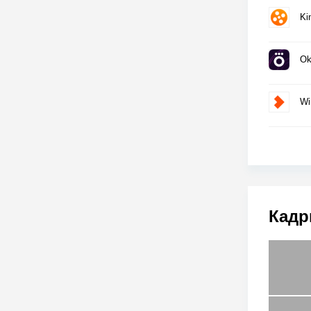
Ki
Ok
Wi
Кадр