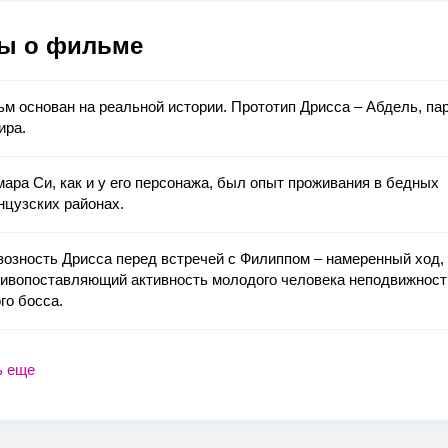
ы о фильме
м основан на реальной истории. Прототип Дрисса – Абдель, па
ира.
ара Си, как и у его персонажа, был опыт проживания в бедных
цузских районах.
озность Дрисса перед встречей с Филиппом – намеренный ход,
ивопоставляющий активность молодого человека неподвижност
го босса.
ь еще