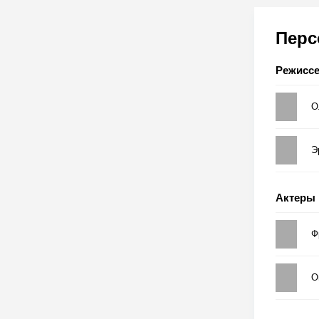
Пер
Режисс
О
Э
Актеры
Ф
О