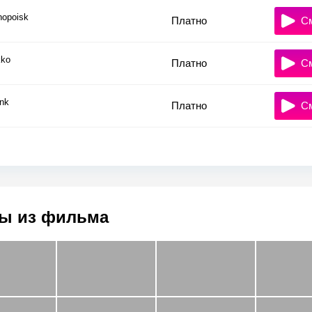
nopoisk
Платно
С
ko
Платно
С
nk
Платно
С
ы из фильма