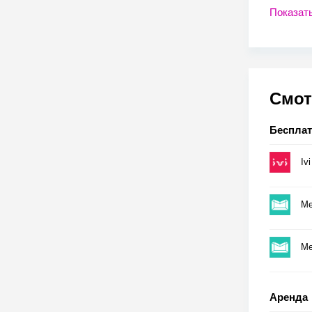
Показат
Смот
Беспла
Ivi
Me
Me
Аренда