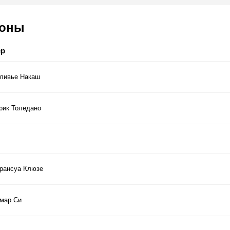
соны
ер
ливье Накаш
рик Толедано
рансуа Клюзе
мар Си