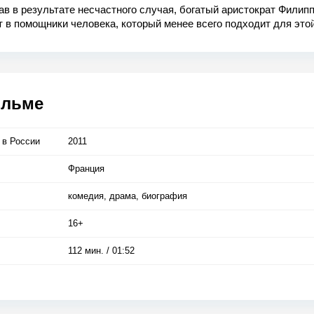
в в результате несчастного случая, богатый аристократ Филип
 в помощники человека, который менее всего подходит для это
 — молодого жителя предместья Дрисса, только что освободивш
Несмотря на то, что Филипп прикован к инвалидному креслу, Д
привнести в размеренную жизнь аристократа дух приключений.
ильме
 в Росcии
2011
Франция
комедия, драма, биография
16+
112 мин. / 01:52