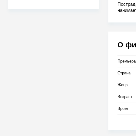
Пострада
нанимает
работы,
тюрьмы. 
удается 
О ф
Премьера
Страна
Жанр
Возраст
Время