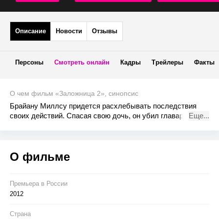
Описание
Новости
Отзывы
Персоны
Смотреть онлайн
Кадры
Трейлеры
Факты
О чем фильм «Заложница 2», синопсис
Брайану Миллсу придется расхлебывать последствия
своих действий. Спасая свою дочь, он убил главаря
Еще...
банды, у которого — сюрприз! — есть отец по имени
Мурад. Мурад жаждет отмщения и описывается как
человек, отдающий приказы, но сам никогда никому не
О фильме
подчиняющийся. Мурад берет в заложники Миллса с
супругой, и тут уже Ким Миллс нужно будет спасать
своих родителей.
Премьера в Росcии
2012
Страна