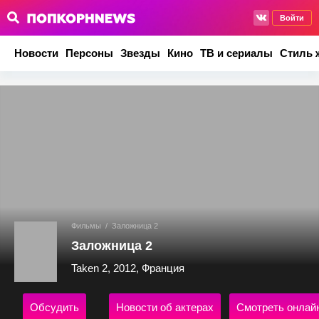
Войти
Новости
Персоны
Звезды
Кино
ТВ и сериалы
Стиль 
Фильмы
/
Заложница 2
Заложница 2
Taken 2, 2012, Франция
Обсудить
Новости об актерах
Смотреть онлай