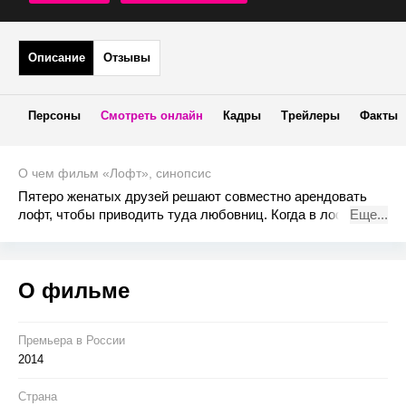
Описание
Отзывы
Персоны
Смотреть онлайн
Кадры
Трейлеры
Факты
О чем фильм «Лофт», синопсис
Пятеро женатых друзей решают совместно арендовать
лофт, чтобы приводить туда любовниц. Когда в лофте
Еще...
находят тело убитой женщины, друзья понимают, что
совсем не так близко знакомы, как думали, и начинают
подозревать друг друга в убийстве.
О фильме
Премьера в Росcии
2014
Страна