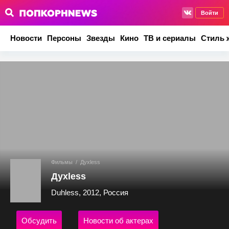
Войти
Новости
Персоны
Звезды
Кино
ТВ и сериалы
Стиль 
Фильмы
/
Духless
Духless
Duhless, 2012, Россия
Обсудить
Новости об актерах