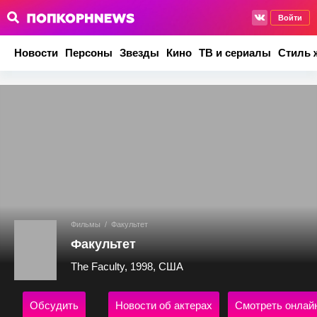
Войти
Новости
Персоны
Звезды
Кино
ТВ и сериалы
Стиль 
Фильмы
/
Факультет
Факультет
The Faculty, 1998, США
Обсудить
Новости об актерах
Смотреть онлай