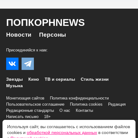
ПОПКОРНNEWS
Новости
Персоны
Присоединяйся к нам:
Звезды
Кино
ТВ и сериалы
Стиль жизни
Музыка
Монетизация сайтов
Политика конфиденциальности
Пользовательское соглашение
Политика cookies
Редакция
Редакционные стандарты
О нас
Контакты
Написать письмо
18+
Используя сайт, вы соглашаетесь с использованием файлов
© 2007–2026 Все права и материалы принадлежат
cookies и
обработкой персональных данных
в соответствии